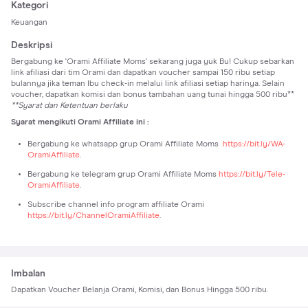
Kategori
Keuangan
Deskripsi
Bergabung ke 'Orami Affiliate Moms' sekarang juga yuk Bu! Cukup sebarkan
link afiliasi dari tim Orami dan dapatkan voucher sampai 150 ribu setiap
bulannya jika teman Ibu check-in melalui link afiliasi setiap harinya. Selain
voucher, dapatkan komisi dan bonus tambahan uang tunai hingga 500 ribu**
**Syarat dan Ketentuan berlaku
Syarat mengikuti Orami Affiliate ini :
Bergabung ke whatsapp grup Orami Affiliate Moms
https://bit.ly/WA-
OramiAffiliate
.
Bergabung ke telegram grup Orami Affiliate Moms
https://bit.ly/Tele-
OramiAffiliate
.
Subscribe channel info program affiliate Orami
https://bit.ly/ChannelOramiAffiliate
.
Imbalan
Dapatkan Voucher Belanja Orami, Komisi, dan Bonus Hingga 500 ribu.