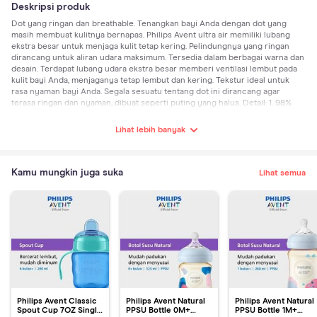
Deskripsi produk
Dot yang ringan dan breathable. Tenangkan bayi Anda dengan dot yang
masih membuat kulitnya bernapas. Philips Avent ultra air memiliki lubang
ekstra besar untuk menjaga kulit tetap kering. Pelindungnya yang ringan
dirancang untuk aliran udara maksimum. Tersedia dalam berbagai warna dan
desain. Terdapat lubang udara ekstra besar memberi ventilasi lembut pada
kulit bayi Anda, menjaganya tetap lembut dan kering. Tekstur ideal untuk
rasa nyaman bayi Anda. Segala sesuatu tentang dot ini dirancang agar
terasa ringan dan nyaman, dibuat seperti puting yang halus. Detail: 1. 98%
menyerupai puting 2. Ekstra Lubang Ventilasi 3. Desain Empeng Halus yang
terasa ringan dan nyaman
Lihat lebih banyak
Kamu mungkin juga suka
Lihat semua
Philips Avent Classic
Philips Avent Natural
Philips Avent Natural
Spout Cup 7OZ Single
PPSU Bottle 0M+
PPSU Bottle 1M+