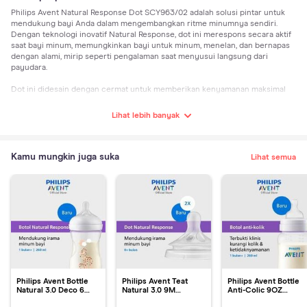
Philips Avent Natural Response Dot SCY963/02 adalah solusi pintar untuk
mendukung bayi Anda dalam mengembangkan ritme minumnya sendiri.
Dengan teknologi inovatif Natural Response, dot ini merespons secara aktif
saat bayi minum, memungkinkan bayi untuk minum, menelan, dan bernapas
dengan alami, mirip seperti pengalaman saat menyusui langsung dari
payudara.
Dot ini didesain dengan cermat untuk memberikan kenyamanan maksimal
pada bayi dan mempermudah Anda dalam mengombinasikan pemberian ASI
dan susu botol. Dengan Philips Avent Natural Response Dot, Anda dapat
Lihat lebih banyak
memastikan bahwa bayi Anda dapat menyesuaikan ritme minumnya sendiri,
menciptakan pengalaman pemberian makan yang lebih alami dan
mendukung perkembangan bayi secara optimal.
Kamu mungkin juga suka
Lihat semua
Spesifikasi:
1. Dot Natural Response mengikuti irama menyusu bayi Anda, karena dotnya
berteksur dan bekerja seperti payudara
2. Anti-kolik, mencegah udara masuk ke perut bayi, untuk mengurangi rewel
& ketidaknyamanan
3. BPA Free, aman untuk bayi, terbuat dari bahan bebas BPA (silikon)
Detail:
1. Isi 2 Dot
2. Aliran 3
3. Untuk bayi 1+ bulan
Philips Avent Bottle
Philips Avent Teat
Philips Avent Bottle
Natural 3.0 Deco 6
Natural 3.0 9M
Anti-Colic 9OZ
SCY903/66 Botol
SCY966/12 Dot Botol
SCY103/01 Botol Sus