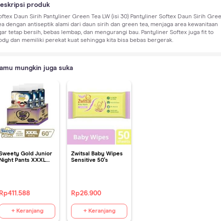
eskripsi produk
oftex Daun Sirih Pantyliner Green Tea LW (isi 30) Pantyliner Softex Daun Sirih Gre
ea dengan antiseptik alami dari daun sirih dan green tea, menjaga area kewanitaan
gar tetap bersih, bebas lembap, dan mengurangi bau. Pantyliner Softex juga fit to
ody dan memiliki perekat kuat sehingga kita bisa bebas bergerak.
amu mungkin juga suka
Sweety Gold Junior
Zwitsal Baby Wipes
Night Pants XXXL
Sensitive 50's
3x20s (Khusus Enfa)
Rp
411.588
Rp
26.900
+ Keranjang
+ Keranjang