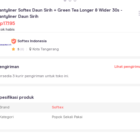
antyliner Softex Daun Sirih + Green Tea Longer & Wider 30s -
antyliner Daun Sirih
p
17.195
tok habis
Softex Indonesia
Kota Tangerang
5
(
6
)
engiriman
Lihat pengirim
ersedia
3
kurir pengiriman untuk toko ini.
pesifikasi produk
Brand
Softex
Kategori
Popok Sekali Pakai