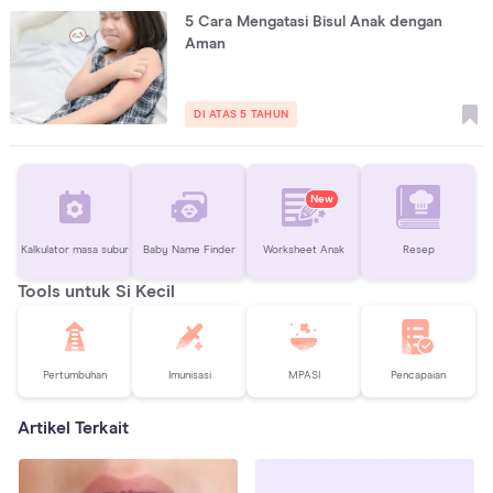
5 Cara Mengatasi Bisul Anak dengan
Aman
DI ATAS 5 TAHUN
New
Kalkulator masa subur
Baby Name Finder
Worksheet Anak
Resep
Tools untuk Si Kecil
Pertumbuhan
Imunisasi
MPASI
Pencapaian
Artikel Terkait