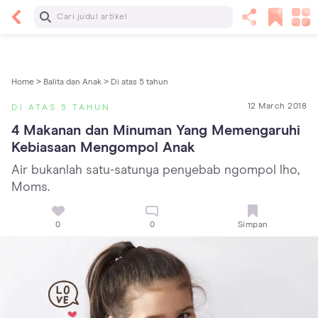
Baca Selanjutnya
5 Manfaat Bermain Masak-Masakan untuk Anak,
Yuk Latih Kreativitas Si Kecil!
Home >
Balita dan Anak >
Di atas 5 tahun
12 March 2018
DI ATAS 5 TAHUN
4 Makanan dan Minuman Yang Memengaruhi 
Kebiasaan Mengompol Anak
Air bukanlah satu-satunya penyebab ngompol lho,
Moms.
0
0
Simpan