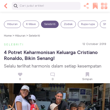
Baca Selanjutnya
13 Rekomendasi RSGM dan Klinik Gigi di Jakarta
yang Terbaik dan Terpercaya
Hiburan
K-Wave
Selebriti
Zodiak
Rupa-rupa
Shop
Home >
Hiburan >
Selebriti
12 October 2019
SELEBRITI
4 Potret Keharmonisan Keluarga Cristiano 
Ronaldo, Bikin Senang!
Selalu terlihat harmonis dalam setiap kesempatan
0
0
Simpan