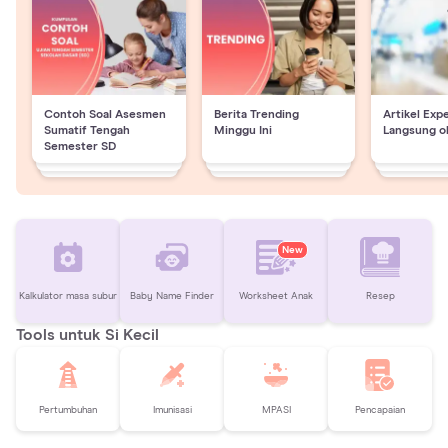
Contoh Soal Asesmen
Berita Trending
Artikel Exp
Sumatif Tengah
Minggu Ini
Langsung o
Semester SD
New
Kalkulator masa subur
Baby Name Finder
Worksheet Anak
Resep
Tools untuk Si Kecil
Pertumbuhan
Imunisasi
MPASI
Pencapaian