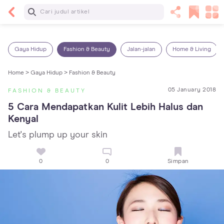
Baca Selanjutnya
7 Penyebab Sakit Tenggorokan pada Anak dan
Cara Mengatasinya
Gaya Hidup
Fashion & Beauty
Jalan-jalan
Home & Living
Home >
Gaya Hidup >
Fashion & Beauty
05 January 2018
FASHION & BEAUTY
5 Cara Mendapatkan Kulit Lebih Halus dan 
Kenyal
Let's plump up your skin
0
0
Simpan