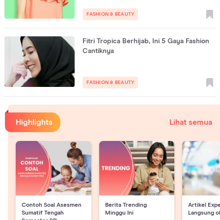
FASHION & BEAUTY
Fitri Tropica Berhijab, Ini 5 Gaya Fashion
Cantiknya
FASHION & BEAUTY
Highlights
Lihat semua
Contoh Soal Asesmen
Berita Trending
Artikel Exp
Sumatif Tengah
Minggu Ini
Langsung o