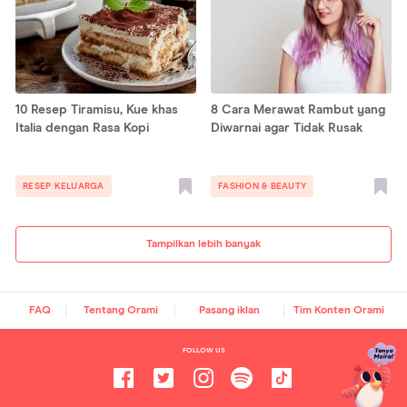
10 Resep Tiramisu, Kue khas
8 Cara Merawat Rambut yang
Italia dengan Rasa Kopi
Diwarnai agar Tidak Rusak
RESEP KELUARGA
FASHION & BEAUTY
Tampilkan lebih banyak
FAQ
Tentang Orami
Pasang iklan
Tim Konten Orami
FOLLOW US