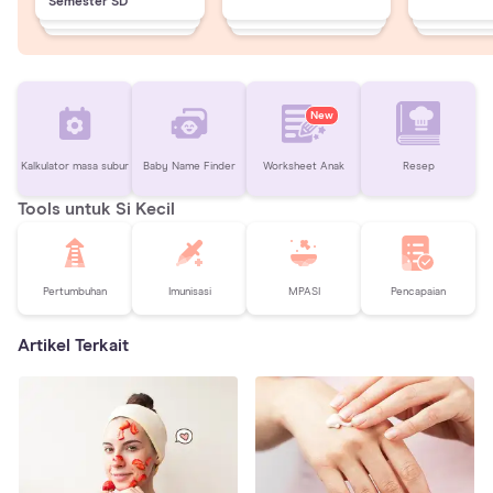
Semester SD
New
Kalkulator masa subur
Baby Name Finder
Worksheet Anak
Resep
Tools untuk Si Kecil
Pertumbuhan
Imunisasi
MPASI
Pencapaian
Artikel Terkait