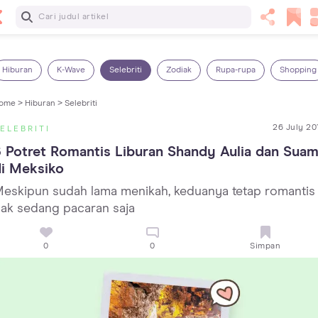
Baca Selanjutnya
13 Rekomendasi RSGM dan Klinik Gigi di Jakarta yang
Terbaik dan Terpercaya
Hiburan
K-Wave
Selebriti
Zodiak
Rupa-rupa
Shopping
ome >
Hiburan >
Selebriti
26 July 20
ELEBRITI
 Potret Romantis Liburan Shandy Aulia dan Suami
i Meksiko
eskipun sudah lama menikah, keduanya tetap romantis
ak sedang pacaran saja
0
0
Simpan