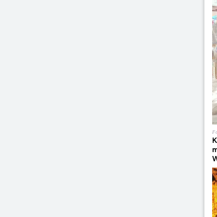
Fo
K
m
W