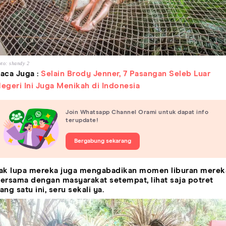
to: shandy 2
aca Juga :
Selain Brody Jenner, 7 Pasangan Seleb Luar
egeri Ini Juga Menikah di Indonesia
Join Whatsapp Channel Orami untuk dapat info
terupdate!
Bergabung sekarang
ak lupa mereka juga mengabadikan momen liburan merek
ersama dengan masyarakat setempat, lihat saja potret
ang satu ini, seru sekali ya.