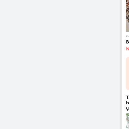
Fo
B
N
T
b
y