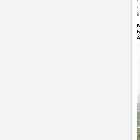
y
k
B
b
A