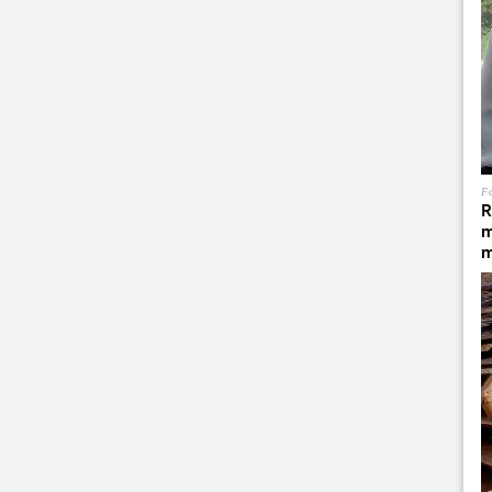
Fo
R
m
m