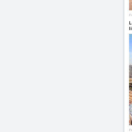
Fo
L
l
Fo