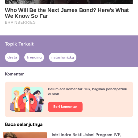
Topik Terkait
desta
trending
natasha rizky
Komentar
Belum ada komentar. Yuk, bagikan pendapatmu
di sini!
Beri komentar
Baca selanjutnya
Istri Indra Bekti Jalani Program IVF,