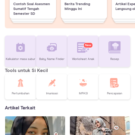
Contoh Soal Asesmen
Berita Trending
Artikel Exp
Sumatif Tengah
Minggu Ini
Langsung o
Semester SD
New
Kalkulator masa subur
Baby Name Finder
Worksheet Anak
Resep
Tools untuk Si Kecil
Pertumbuhan
Imunisasi
MPASI
Pencapaian
Artikel Terkait