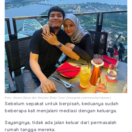
Foto: Alasan Desta dan Natasha Rizky Cerai (instagram.com/natasharizkynew)
Sebelum sepakat untuk berpisah, keduanya sudah
beberapa kali menjalani mediasi dengan keluarga.
Sayangnya, tidak ada jalan keluar dari permasalah
rumah tangga mereka.