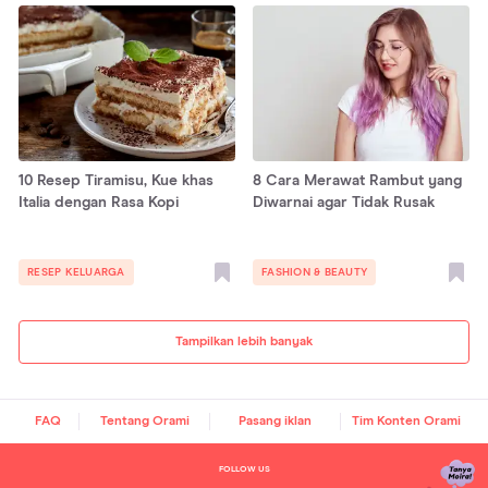
10 Resep Tiramisu, Kue khas
8 Cara Merawat Rambut yang
Italia dengan Rasa Kopi
Diwarnai agar Tidak Rusak
RESEP KELUARGA
FASHION & BEAUTY
Tampilkan lebih banyak
FAQ
Tentang Orami
Pasang iklan
Tim Konten Orami
FOLLOW US