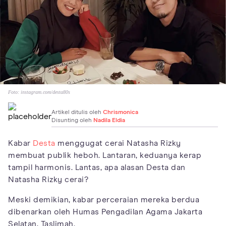
Foto:
instagram.com/desta80s
Artikel ditulis oleh
Chrismonica
Disunting oleh
Nadila Eldia
Kabar
Desta
menggugat cerai Natasha Rizky
membuat publik heboh. Lantaran, keduanya kerap
tampil harmonis. Lantas, apa alasan Desta dan
Natasha Rizky cerai?
Meski demikian, kabar perceraian mereka berdua
dibenarkan oleh Humas Pengadilan Agama Jakarta
Selatan, Taslimah.