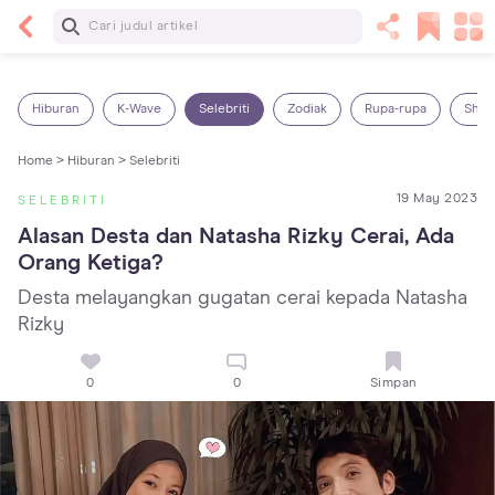
Baca Selanjutnya
Panas Dalam pada Anak: Gejala, Penyebab dan
Cara Mengatasinya!
Hiburan
K-Wave
Selebriti
Zodiak
Rupa-rupa
Shop
Home >
Hiburan >
Selebriti
19 May 2023
SELEBRITI
Alasan Desta dan Natasha Rizky Cerai, Ada 
Orang Ketiga?
Desta melayangkan gugatan cerai kepada Natasha
Rizky
0
0
Simpan