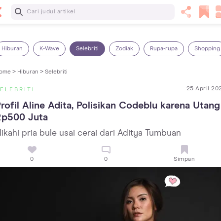
Baca Selanjutnya
14 Rekomendasi Camilan Sehat untuk Anak, Enak dan
Bergizi!
Hiburan
K-Wave
Selebriti
Zodiak
Rupa-rupa
Shopping
ome >
Hiburan >
Selebriti
25 April 20
ELEBRITI
rofil Aline Adita, Polisikan Codeblu karena Utang 
Rp500 Juta
ikahi pria bule usai cerai dari Aditya Tumbuan
0
0
Simpan