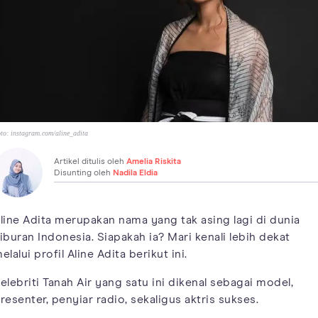
to:
instagram.com/aline_adita
Artikel ditulis oleh
Amelia Riskita
Disunting oleh
Nadila Eldia
line Adita merupakan nama yang tak asing lagi di dunia
iburan Indonesia. Siapakah ia? Mari kenali lebih dekat
elalui profil Aline Adita berikut ini.
elebriti Tanah Air yang satu ini dikenal sebagai model,
resenter, penyiar radio, sekaligus aktris sukses.