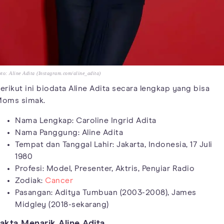
to: Aline Adita (Instagram.com/aline_adita)
erikut ini biodata Aline Adita secara lengkap yang bisa
oms simak.
Nama Lengkap: Caroline Ingrid Adita
Nama Panggung: Aline Adita
Tempat dan Tanggal Lahir: Jakarta, Indonesia, 17 Juli
1980
Profesi: Model, Presenter, Aktris, Penyiar Radio
Zodiak:
Cancer
Pasangan: Aditya Tumbuan (2003-2008), James
Midgley (2018-sekarang)
akta Menarik Aline Adita