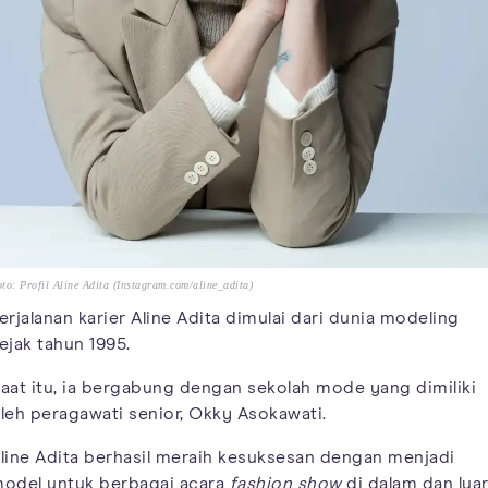
to: Profil Aline Adita (Instagram.com/aline_adita)
erjalanan karier Aline Adita dimulai dari dunia modeling
ejak tahun 1995.
aat itu, ia bergabung dengan sekolah mode yang dimiliki
leh peragawati senior, Okky Asokawati.
line Adita berhasil meraih kesuksesan dengan menjadi
odel untuk berbagai acara
fashion show
di dalam dan lua