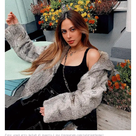
Foto: anak artis kuliah di inggris-1.jpg (instagram.com/valerieethoma)