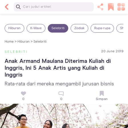
Baca Selanjutnya
13 Rekomendasi RSGM dan Klinik Gigi di Jakarta
yang Terbaik dan Terpercaya
Hiburan
K-Wave
Selebriti
Zodiak
Rupa-rupa
Shop
Home >
Hiburan >
Selebriti
20 June 2019
SELEBRITI
Anak Armand Maulana Diterima Kuliah di 
Inggris, Ini 5 Anak Artis yang Kuliah di 
Inggris
Rata-rata dari mereka mengambil jurusan bisnis
0
0
Simpan