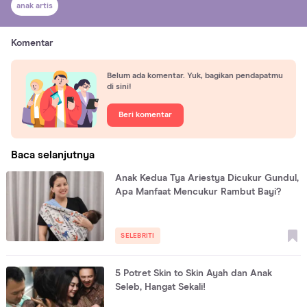
anak artis
Komentar
Belum ada komentar. Yuk, bagikan pendapatmu
di sini!
Beri komentar
Baca selanjutnya
Anak Kedua Tya Ariestya Dicukur Gundul,
Apa Manfaat Mencukur Rambut Bayi?
SELEBRITI
5 Potret Skin to Skin Ayah dan Anak
Seleb, Hangat Sekali!