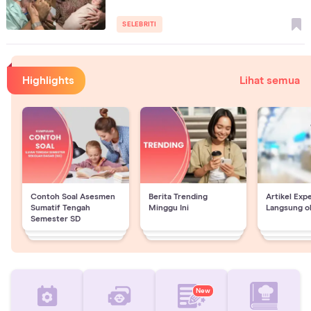
SELEBRITI
Highlights
Lihat semua
Contoh Soal Asesmen
Berita Trending
Artikel Exp
Sumatif Tengah
Minggu Ini
Langsung o
Semester SD
New