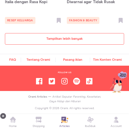
Italia dengan Rasa Kopi
Diwarnai agar Tidak Rusak
RESEP KELUARGA
FASHION & BEAUTY
Tampilkan lebih banyak
FAQ
Tentang Orami
Pasang iklan
Tim Konten Orami
FOLLOW US
Orami Articles —
Artikel Seputar Parenting, Kesehatan,
Gaya Hidup dan Hiburan
Copyright ©
2026
Orami. All rights reserved.
Home
Shopping
Articles
IbuSibuk
Account