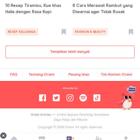
10 Resep Tiramisu, Kue khas
8 Cara Merawat Rambut yang
Italia dengan Rasa Kopi
Diwarnai agar Tidak Rusak
RESEP KELUARGA
FASHION & BEAUTY
Tampilkan lebih banyak
FAQ
Tentang Orami
Pasang iklan
Tim Konten Orami
FOLLOW US
Orami Articles —
Artikel Seputar Parenting, Kesehatan,
Gaya Hidup dan Hiburan
Copyright ©
2026
Orami. All rights reserved.