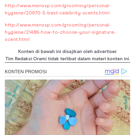
http://www.mensxp.com/grooming/personal-
hygiene/20970-5-best-celebrity-scents.html
http://www.mensxp.com/grooming/personal-
hygiene/21486-how-to-choose-your-signature-
scent.html
Konten di bawah ini disajikan oleh advertiser.
Tim Redaksi Orami tidak terlibat dalam materi konten ini.