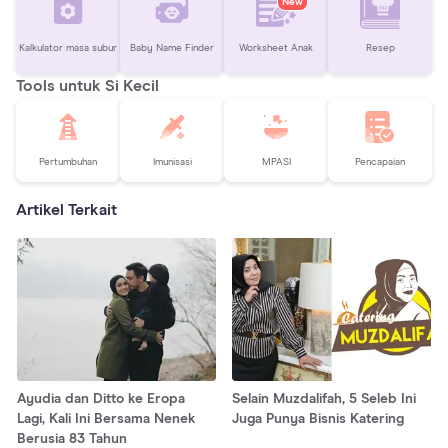
New
Kalkulator masa subur
Baby Name Finder
Worksheet Anak
Resep
Tools untuk Si Kecil
Pertumbuhan
Imunisasi
MPASI
Pencapaian
Artikel Terkait
Ayudia dan Ditto ke Eropa
Selain Muzdalifah, 5 Seleb Ini
Lagi, Kali Ini Bersama Nenek
Juga Punya Bisnis Katering
Berusia 83 Tahun