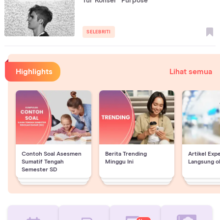
Tur Konser "Purpose"
SELEBRITI
Highlights
Lihat semua
Contoh Soal Asesmen
Berita Trending
Artikel Exp
Sumatif Tengah
Minggu Ini
Langsung o
Semester SD