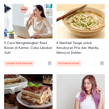
5 Cara Menghilangkan Rasa
6 Manfaat Taoge untuk
Bosan di Kantor, Coba Lakukan
Kesuburan Pria dan Wanita,
Yuk!
Menurut Dokter
KARIER & KEUANGAN
PROGRAM HAMIL