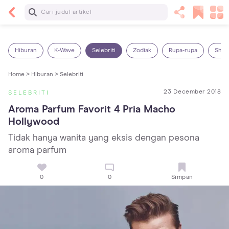
Baca Selanjutnya
5 Manfaat Bermain Masak-Masakan untuk Anak,
Yuk Latih Kreativitas Si Kecil!
Hiburan
K-Wave
Selebriti
Zodiak
Rupa-rupa
Shop
Home >
Hiburan >
Selebriti
23 December 2018
SELEBRITI
Aroma Parfum Favorit 4 Pria Macho 
Hollywood
Tidak hanya wanita yang eksis dengan pesona
aroma parfum
0
0
Simpan