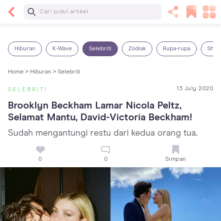
Baca Selanjutnya
Kebutuhan Cairan Anak yang Harus Dipenuhi
Sesuai Usianya
Hiburan
K-Wave
Selebriti
Zodiak
Rupa-rupa
Shop
Home >
Hiburan >
Selebriti
13 July 2020
SELEBRITI
Brooklyn Beckham Lamar Nicola Peltz, 
Selamat Mantu, David-Victoria Beckham!
Sudah mengantungi restu dari kedua orang tua.
0
0
Simpan