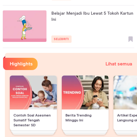
Belajar Menjadi Ibu Lewat 5 Tokoh Kartun
Ini
SELEBRITI
Highlights
Lihat semua
Contoh Soal Asesmen
Berita Trending
Artikel Exp
Sumatif Tengah
Minggu Ini
Langsung o
Semester SD