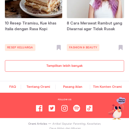
10 Resep Tiramisu, Kue khas
8 Cara Merawat Rambut yang
Italia dengan Rasa Kopi
Diwarnai agar Tidak Rusak
RESEP KELUARGA
FASHION & BEAUTY
Tampilkan lebih banyak
FAQ
Tentang Orami
Pasang iklan
Tim Konten Orami
FOLLOW US
Orami Articles —
Artikel Seputar Parenting, Kesehatan,
Gaya Hidup dan Hiburan