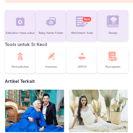
New
Kalkulator masa subur
Baby Name Finder
Worksheet Anak
Resep
Tools untuk Si Kecil
Pertumbuhan
Imunisasi
MPASI
Pencapaian
Artikel Terkait