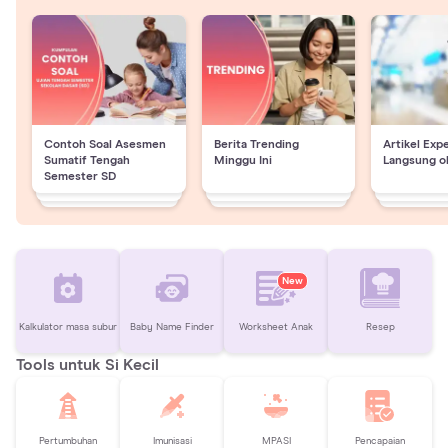
Contoh Soal Asesmen
Berita Trending
Artikel Exp
Sumatif Tengah
Minggu Ini
Langsung o
Semester SD
New
Kalkulator masa subur
Baby Name Finder
Worksheet Anak
Resep
Tools untuk Si Kecil
Pertumbuhan
Imunisasi
MPASI
Pencapaian