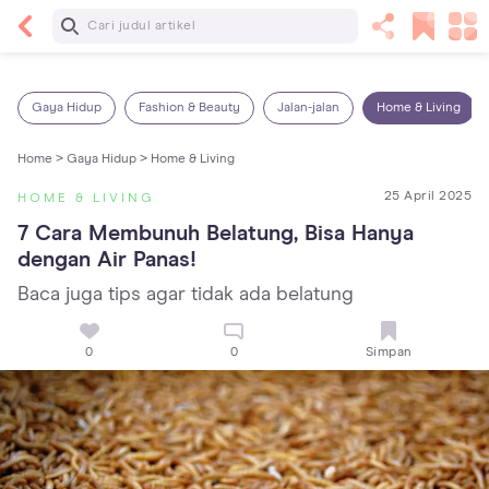
Baca Selanjutnya
Sariawan pada Anak: Penyebab, Cara Mengatasi
dan Mencegahnya
Gaya Hidup
Fashion & Beauty
Jalan-jalan
Home & Living
Home >
Gaya Hidup >
Home & Living
25 April 2025
HOME & LIVING
7 Cara Membunuh Belatung, Bisa Hanya 
dengan Air Panas!
Baca juga tips agar tidak ada belatung
0
0
Simpan