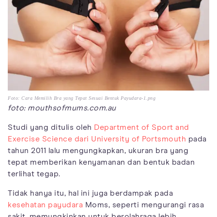
Foto: Cara Memilih Bra yang Tepat Sesuai Bentuk Payudara-1.png
foto: mouthsofmums.com.au
Studi yang ditulis oleh
Department of Sport and
Exercise Science dari University of Portsmouth
pada
tahun 2011 lalu mengungkapkan, ukuran bra yang
tepat memberikan kenyamanan dan bentuk badan
terlihat tegap.
Tidak hanya itu, hal ini juga berdampak pada
kesehatan payudara
Moms, seperti mengurangi rasa
sakit, memungkinkan untuk berolahraga lebih