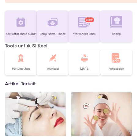
New
Kalkulator masa subur
Baby Name Finder
Worksheet Anak
Resep
Tools untuk Si Kecil
Pertumbuhan
Imunisasi
MPASI
Pencapaian
Artikel Terkait