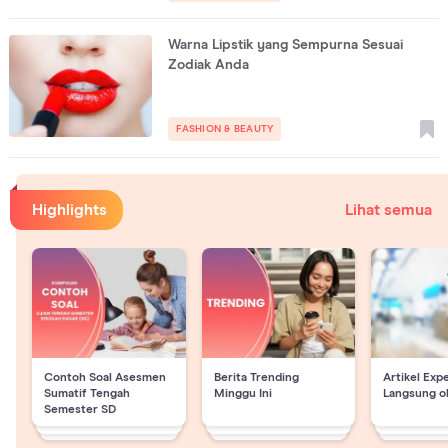
Warna Lipstik yang Sempurna Sesuai
Zodiak Anda
FASHION & BEAUTY
Highlights
Lihat semua
Contoh Soal Asesmen
Berita Trending
Artikel Exp
Sumatif Tengah
Minggu Ini
Langsung o
Semester SD