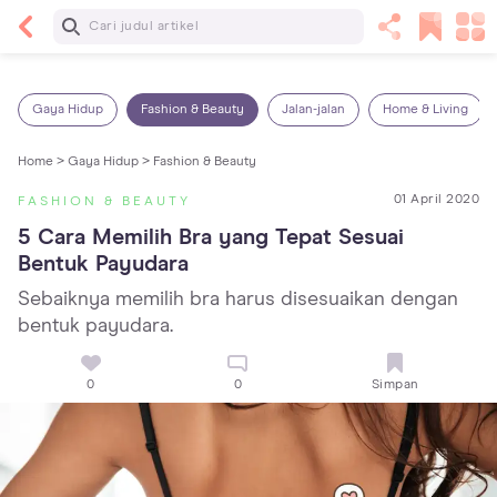
Baca Selanjutnya
Sariawan pada Anak: Penyebab, Cara Mengatasi
dan Mencegahnya
Gaya Hidup
Fashion & Beauty
Jalan-jalan
Home & Living
Home >
Gaya Hidup >
Fashion & Beauty
01 April 2020
FASHION & BEAUTY
5 Cara Memilih Bra yang Tepat Sesuai 
Bentuk Payudara
Sebaiknya memilih bra harus disesuaikan dengan
bentuk payudara.
0
0
Simpan