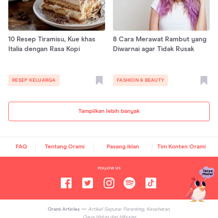
10 Resep Tiramisu, Kue khas
8 Cara Merawat Rambut yang
Italia dengan Rasa Kopi
Diwarnai agar Tidak Rusak
RESEP KELUARGA
FASHION & BEAUTY
Tampilkan lebih banyak
FAQ
Tentang Orami
Pasang iklan
Tim Konten Orami
FOLLOW US
Orami Articles —
Artikel Seputar Parenting, Kesehatan,
Gaya Hidup dan Hiburan