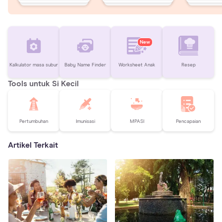
New
Kalkulator masa subur
Baby Name Finder
Worksheet Anak
Resep
Tools untuk Si Kecil
Pertumbuhan
Imunisasi
MPASI
Pencapaian
Artikel Terkait