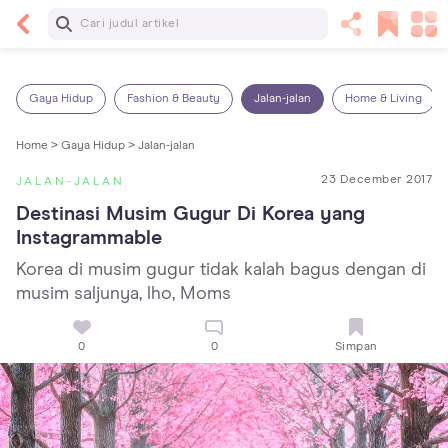
Baca Selanjutnya
Kebutuhan Cairan Anak yang Harus Dipenuhi
Sesuai Usianya
Gaya Hidup
Fashion & Beauty
Jalan-jalan
Home & Living
Home >
Gaya Hidup >
Jalan-jalan
23 December 2017
JALAN-JALAN
Destinasi Musim Gugur Di Korea yang 
Instagrammable
Korea di musim gugur tidak kalah bagus dengan di
musim saljunya, lho, Moms
0
0
Simpan