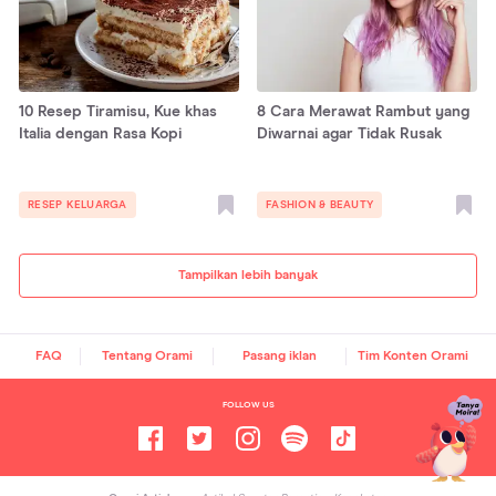
10 Resep Tiramisu, Kue khas
8 Cara Merawat Rambut yang
Italia dengan Rasa Kopi
Diwarnai agar Tidak Rusak
RESEP KELUARGA
FASHION & BEAUTY
Tampilkan lebih banyak
FAQ
Tentang Orami
Pasang iklan
Tim Konten Orami
FOLLOW US