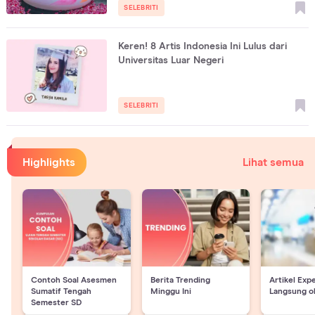
SELEBRITI
Keren! 8 Artis Indonesia Ini Lulus dari
Universitas Luar Negeri
SELEBRITI
Highlights
Lihat semua
Contoh Soal Asesmen
Berita Trending
Artikel Exp
Sumatif Tengah
Minggu Ini
Langsung o
Semester SD