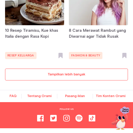
10 Resep Tiramisu, Kue khas
8 Cara Merawat Rambut yang
Italia dengan Rasa Kopi
Diwarnai agar Tidak Rusak
RESEP KELUARGA
FASHION & BEAUTY
Tampilkan lebih banyak
FAQ
Tentang Orami
Pasang iklan
Tim Konten Orami
FOLLOW US