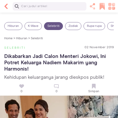
Baca Selanjutnya
14 Rekomendasi Camilan Sehat untuk Anak, Enak
dan Bergizi!
Hiburan
K-Wave
Selebriti
Zodiak
Rupa-rupa
Shop
Home >
Hiburan >
Selebriti
02 November 2019
SELEBRITI
Dikabarkan Jadi Calon Menteri Jokowi, Ini 
Potret Keluarga Nadiem Makarim yang 
Harmonis!
Kehidupan keluarganya jarang dieskpos publik!
0
0
Simpan