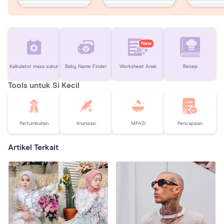
New
Kalkulator masa subur
Baby Name Finder
Worksheet Anak
Resep
Tools untuk Si Kecil
Pertumbuhan
Imunisasi
MPASI
Pencapaian
Artikel Terkait