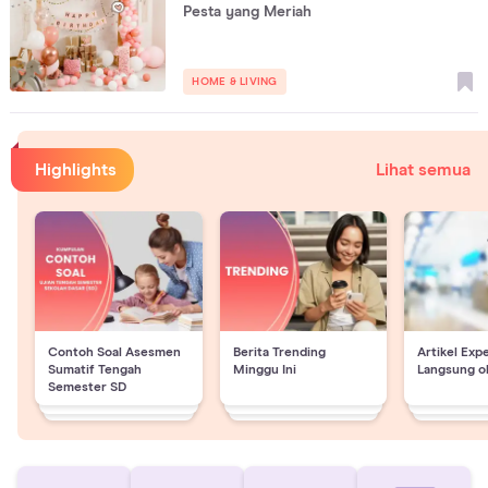
Pesta yang Meriah
HOME & LIVING
Highlights
Lihat semua
Contoh Soal Asesmen
Berita Trending
Artikel Exp
Sumatif Tengah
Minggu Ini
Langsung o
Semester SD