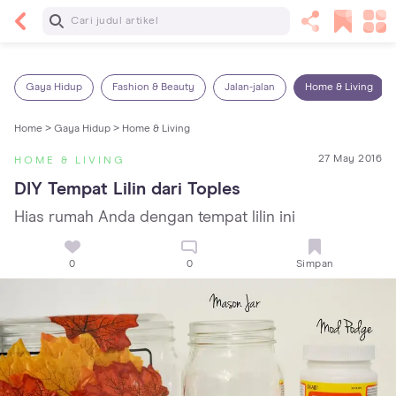
Baca Selanjutnya
14 Rekomendasi Camilan Sehat untuk Anak, Enak
dan Bergizi!
Gaya Hidup
Fashion & Beauty
Jalan-jalan
Home & Living
Home >
Gaya Hidup >
Home & Living
27 May 2016
HOME & LIVING
DIY Tempat Lilin dari Toples
Hias rumah Anda dengan tempat lilin ini
0
0
Simpan