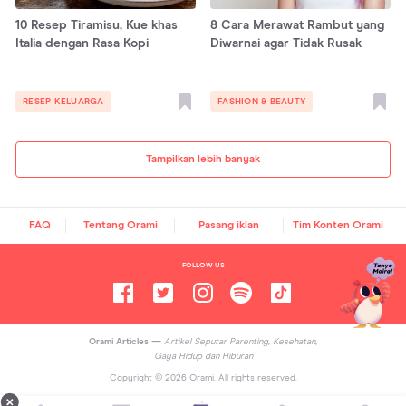
10 Resep Tiramisu, Kue khas
8 Cara Merawat Rambut yang
Italia dengan Rasa Kopi
Diwarnai agar Tidak Rusak
RESEP KELUARGA
FASHION & BEAUTY
Tampilkan lebih banyak
FAQ
Tentang Orami
Pasang iklan
Tim Konten Orami
FOLLOW US
Orami Articles —
Artikel Seputar Parenting, Kesehatan,
Gaya Hidup dan Hiburan
Copyright ©
2026
Orami. All rights reserved.