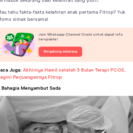
ermasuk sekarang saat kelahiran sang putri.
au tahu fakta-fakta kelahiran anak pertama Fitrop? Yuk
oms simak bersama!
Join Whatsapp Channel Orami untuk dapat info
terupdate!
Bergabung sekarang
aca Juga:
Akhirnya Hamil setelah 3 Bulan Terapi PCOS,
egini Perjuangannya Fitrop
. Bahagia Menyambut Sada