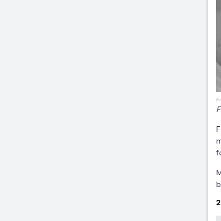
Fo
F
F
m
f
M
b
2