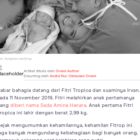
to:
Instagram.com/fitrop
Artikel ditulis oleh
Orami Author
Disunting oleh
Andra Nur Oktaviani Orami
abar bahagia datang dari Fitri Tropica dan suaminya Irvan.
ada 11 November 2019, Fitri melahirkan anak pertamanya
yang
diberi nama Sada Amina Hanara
. Anak pertama Fitri
ropica ini lahir dengan berat 2,99 kg.
ejak mengumumkan kehamilannya, kehamilan Fitrop ini
uga banyak mengundang kebahagiaan bagi banyak orang,