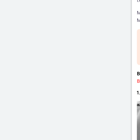
t
M
M
B
B
1