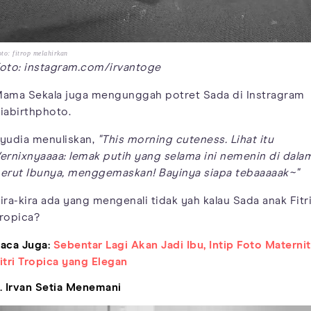
to: fitrop melahirkan
oto: instagram.com/irvantoge
ama Sekala juga mengunggah potret Sada di Instragram
iabirthphoto.
yudia menuliskan,
"This morning cuteness. Lihat itu
ernixnyaaaa: lemak putih yang selama ini nemenin di dala
erut Ibunya, menggemaskan! Bayinya siapa tebaaaaak~"
ira-kira ada yang mengenali tidak yah kalau Sada anak Fitr
ropica?
aca Juga:
Sebentar Lagi Akan Jadi Ibu, Intip Foto Materni
itri Tropica yang Elegan
. Irvan Setia Menemani