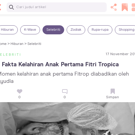
Baca Selanjutnya
5 Manfaat Bermain Masak-Masakan untuk Anak, Yuk Latih
Kreativitas Si Kecil!
Hiburan
K-Wave
Selebriti
Zodiak
Rupa-rupa
Shopping
ome >
Hiburan >
Selebriti
17 November 20
ELEBRITI
 Fakta Kelahiran Anak Pertama Fitri Tropica
omen kelahiran anak pertama Fitrop diabadikan oleh
yudia
0
0
Simpan