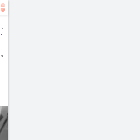
Event
Film
Buku
19