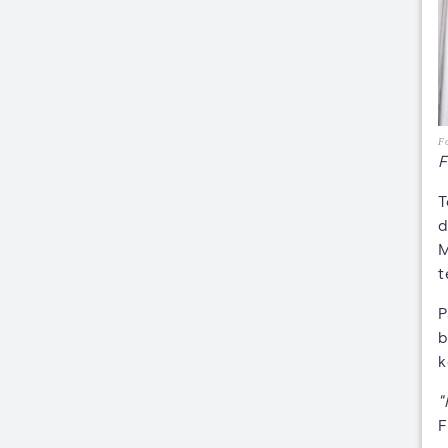
Fo
F
T
d
M
t
P
b
k
"
F