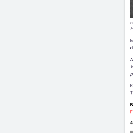
Fo
F
M
d
A
V
p
K
T
B
F
4