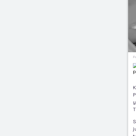
Fo
K
P
T
S
j