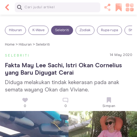
Baca Selanjutnya
7 Penyebab Sakit Tenggorokan pada Anak dan
Cara Mengatasinya
Hiburan
K-Wave
Selebriti
Zodiak
Rupa-rupa
Shop
Home >
Hiburan >
Selebriti
14 May 2020
SELEBRITI
Fakta May Lee Sachi, Istri Okan Cornelius 
yang Baru Digugat Cerai
Diduga melakukan tindak kekerasan pada anak
semata wayang Okan dan Viviane.
0
0
Simpan