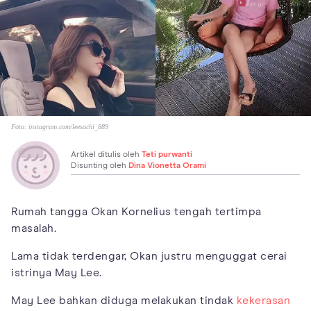
Foto:
instagram.com/leesachi_889
Artikel ditulis oleh
Teti purwanti
Disunting oleh
Dina Vionetta Orami
Rumah tangga Okan Kornelius tengah tertimpa
masalah.
Lama tidak terdengar, Okan justru menguggat cerai
istrinya May Lee.
May Lee bahkan diduga melakukan tindak
kekerasan