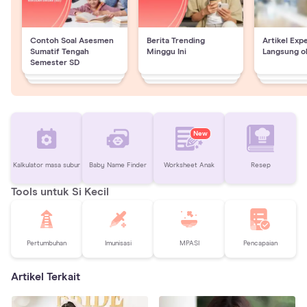
Contoh Soal Asesmen
Berita Trending
Artikel Exp
Sumatif Tengah
Minggu Ini
Langsung o
Semester SD
New
Kalkulator masa subur
Baby Name Finder
Worksheet Anak
Resep
Tools untuk Si Kecil
Pertumbuhan
Imunisasi
MPASI
Pencapaian
Artikel Terkait