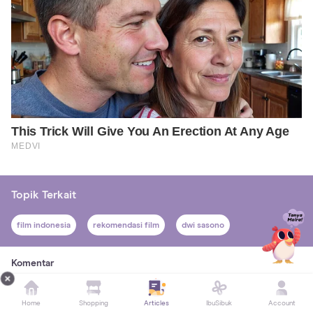
Topik Terkait
film indonesia
rekomendasi film
dwi sasono
Komentar
Belum ada komentar. Yuk, bagikan pendapatmu
Home
Shopping
Articles
IbuSibuk
Account
di sini!