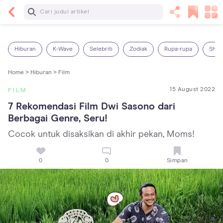
Baca Selanjutnya
14 Rekomendasi Camilan Sehat untuk Anak, Enak
dan Bergizi!
Hiburan
K-Wave
Selebriti
Zodiak
Rupa-rupa
Shop
Home >
Hiburan >
Film
15 August 2022
FILM
7 Rekomendasi Film Dwi Sasono dari 
Berbagai Genre, Seru!
Cocok untuk disaksikan di akhir pekan, Moms!
0
0
Simpan