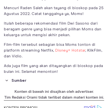
Mencuri Raden Saleh akan tayang di bioskop pada 25
Agustus 2022. Catat tanggalnya ya, Moms!
Itulah beberapa rekomendasi film Dwi Sasono dari
beragam genre yang bisa menjadi pilihan Moms dan
keluarga untuk mengisi akhir pekan.
Film-film tersebut sebagian bisa Moms tonton di
platform streaming Netflix,
Disney+ Hotstar
, KlikFilm,
dan Vidio.
Ada juga film yang akan ditayangkan di bioskop pada
bulan ini. Selamat menonton!
Sumber
https://www.netflix.com/title/81260663
Konten di bawah ini disajikan oleh advertiser.
https://www.imdb.com/title/tt7746238/
Tim Redaksi Orami tidak terlibat dalam materi konten ini.
https://www.vidio.com/premier/2746/wiro-sableng
https://www.hotstar.com/id/movies/mekah-im-
coming/1260063383