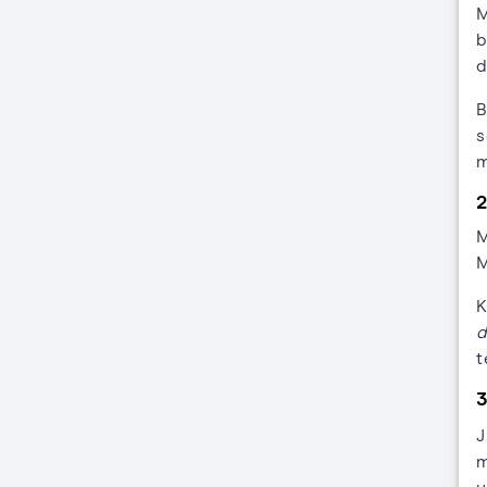
M
b
d
B
s
m
2
M
K
d
t
3
J
m