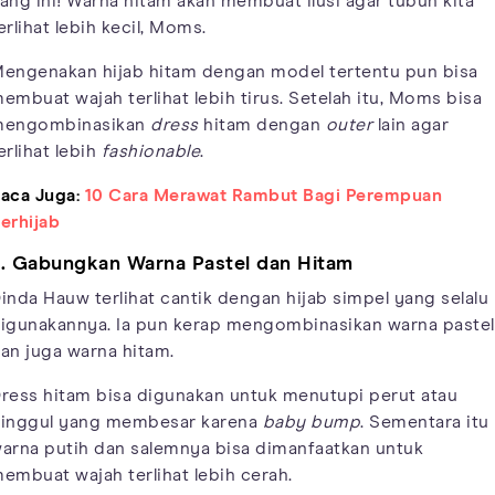
ang ini! Warna hitam akan membuat ilusi agar tubuh kita
erlihat lebih kecil, Moms.
engenakan hijab hitam dengan model tertentu pun bisa
embuat wajah terlihat lebih tirus. Setelah itu, Moms bisa
engombinasikan
dress
hitam dengan
outer
lain agar
erlihat lebih
fashionable
.
aca Juga:
10 Cara Merawat Rambut Bagi Perempuan
erhijab
. Gabungkan Warna Pastel dan Hitam
inda Hauw terlihat cantik dengan hijab simpel yang selalu
igunakannya. Ia pun kerap mengombinasikan warna pastel
an juga warna hitam.
ress hitam bisa digunakan untuk menutupi perut atau
inggul yang membesar karena
baby bump
. Sementara itu
arna putih dan salemnya bisa dimanfaatkan untuk
embuat wajah terlihat lebih cerah.