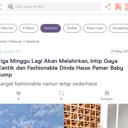
Baca Selanjutnya
5 Manfaat Bermain Masak-Masakan untuk Anak, Yuk Latih
Kreativitas Si Kecil!
Hiburan
K-Wave
Selebriti
Zodiak
Rupa-rupa
Shopping
ome >
Hiburan >
Selebriti
21 May 20
ELEBRITI
iga Minggu Lagi Akan Melahirkan, Intip Gaya 
antik dan Fashionable Dinda Hauw Pamer Baby 
Bump
angat fashionable namun tetap sederhana
0
0
Simpan