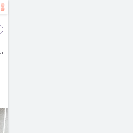
Event
Film
Buku
21