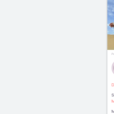
Fo
D
S
M