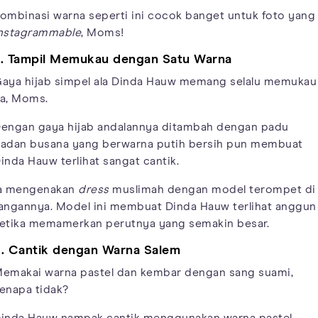
ombinasi warna seperti ini cocok banget untuk foto yang
nstagrammable
, Moms!
. Tampil Memukau dengan Satu Warna
aya hijab simpel ala Dinda Hauw memang selalu memukau
a, Moms.
engan gaya hijab andalannya ditambah dengan padu
adan busana yang berwarna putih bersih pun membuat
inda Hauw terlihat sangat cantik.
a mengenakan
dress
muslimah dengan model terompet di
angannya. Model ini membuat Dinda Hauw terlihat anggun
etika memamerkan perutnya yang semakin besar.
. Cantik dengan Warna Salem
emakai warna pastel dan kembar dengan sang suami,
enapa tidak?
inda Hauw nampak cantik menggunakan warna pastel