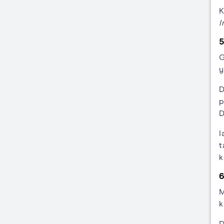
K
I
5
G
y
D
p
D
I
t
k
6
M
k
D