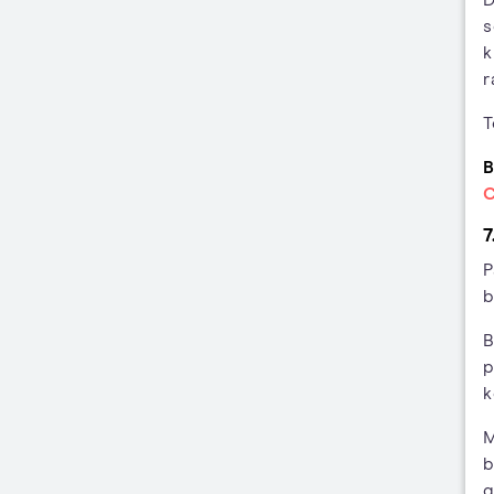
s
k
r
T
B
C
7
P
b
B
p
k
M
b
g