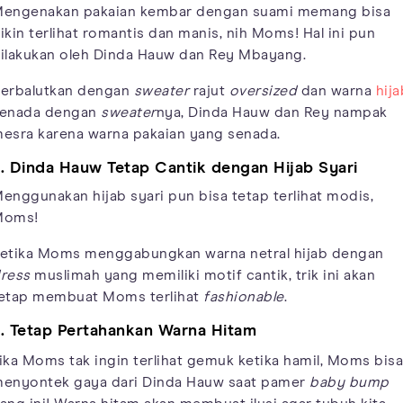
engenakan pakaian kembar dengan suami memang bisa
ikin terlihat romantis dan manis, nih Moms! Hal ini pun
ilakukan oleh Dinda Hauw dan Rey Mbayang.
erbalutkan dengan
sweater
rajut
oversized
dan warna
hija
enada dengan
sweater
nya, Dinda Hauw dan Rey nampak
esra karena warna pakaian yang senada.
. Dinda Hauw Tetap Cantik dengan Hijab Syari
enggunakan hijab syari pun bisa tetap terlihat modis,
Moms!
etika Moms menggabungkan warna netral hijab dengan
ress
muslimah yang memiliki motif cantik, trik ini akan
etap membuat Moms terlihat
fashionable
.
. Tetap Pertahankan Warna Hitam
ika Moms tak ingin terlihat gemuk ketika hamil, Moms bisa
enyontek gaya dari Dinda Hauw saat pamer
baby bump