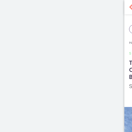
H
S
T
C
S