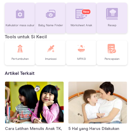
New
Kalkulator masa subur
Baby Name Finder
Worksheet Anak
Resep
Tools untuk Si Kecil
Pertumbuhan
Imunisasi
MPASI
Pencapaian
Artikel Terkait
Cara Latihan Menulis Anak TK,
5 Hal yang Harus Dilakukan