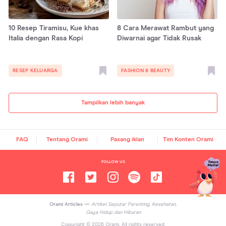
10 Resep Tiramisu, Kue khas
8 Cara Merawat Rambut yang
Italia dengan Rasa Kopi
Diwarnai agar Tidak Rusak
RESEP KELUARGA
FASHION & BEAUTY
Tampilkan lebih banyak
FAQ
Tentang Orami
Pasang iklan
Tim Konten Orami
FOLLOW US
Orami Articles —
Artikel Seputar Parenting, Kesehatan,
Gaya Hidup dan Hiburan
Copyright ©
2026
Orami. All rights reserved.