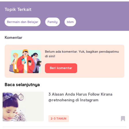
Topik Terkait
Bermain dan Belajar
Family
bbm
Komentar
Belum ada komentar. Yuk, bagikan pendapatmu
di sini!
Beri komentar
Baca selanjutnya
3 Alasan Anda Harus Follow Kirana
@retnohening di Instagram
2-3 TAHUN