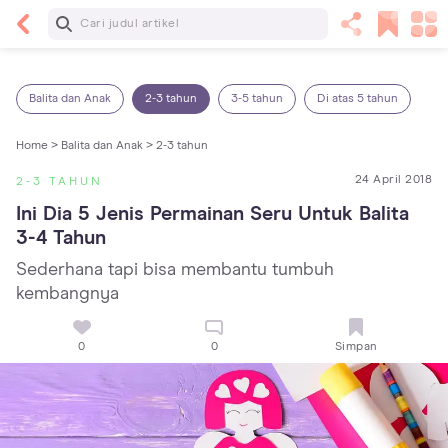
Baca Selanjutnya
Panas Dalam pada Anak: Gejala, Penyebab dan
Cara Mengatasinya!
Balita dan Anak
2-3 tahun
3-5 tahun
Di atas 5 tahun
Home >
Balita dan Anak >
2-3 tahun
24 April 2018
2-3 TAHUN
Ini Dia 5 Jenis Permainan Seru Untuk Balita 
3-4 Tahun
Sederhana tapi bisa membantu tumbuh
kembangnya
0
0
Simpan