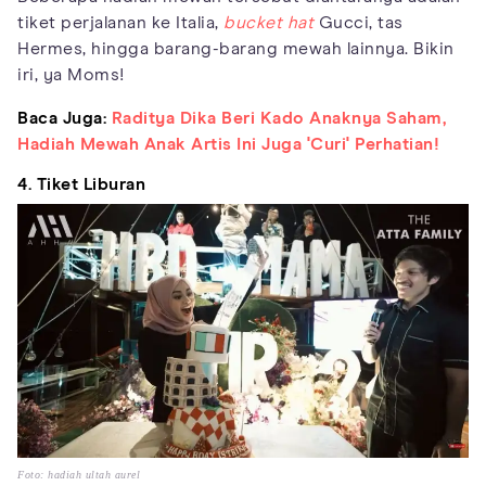
tiket perjalanan ke Italia,
bucket hat
Gucci, tas
Hermes, hingga barang-barang mewah lainnya. Bikin
iri, ya Moms!
Baca Juga:
Raditya Dika Beri Kado Anaknya Saham,
Hadiah Mewah Anak Artis Ini Juga 'Curi' Perhatian!
4. Tiket Liburan
Foto: hadiah ultah aurel