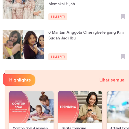
Memakai Hijab
SELEBRITI
6 Mantan Anggota Cherrybelle yang Kini
Sudah Jadi Ibu
SELEBRITI
Highlights
Lihat semua
Contoh Soal Asesmen
Berita Trending
Artikel Exp