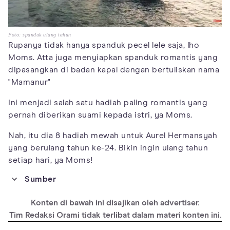
Foto: spanduk ulang tahun
Rupanya tidak hanya spanduk pecel lele saja, lho
Moms. Atta juga menyiapkan spanduk romantis yang
dipasangkan di badan kapal dengan bertuliskan nama
"Mamanur"
Ini menjadi salah satu hadiah paling romantis yang
pernah diberikan suami kepada istri, ya Moms.
Nah, itu dia 8 hadiah mewah untuk Aurel Hermansyah
yang berulang tahun ke-24. Bikin ingin ulang tahun
setiap hari, ya Moms!
Sumber
https://www.instagram.com/aurelie.hermansyah/
Konten di bawah ini disajikan oleh advertiser.
https://www.youtube.com/watch?v=DD1SEXiw_lI
Tim Redaksi Orami tidak terlibat dalam materi konten ini.
https://www.instagram.com/attahalilintar/