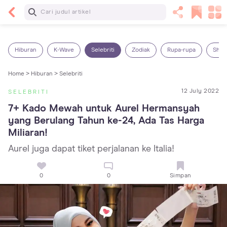
Baca Selanjutnya
14 Rekomendasi Camilan Sehat untuk Anak, Enak
dan Bergizi!
Hiburan
K-Wave
Selebriti
Zodiak
Rupa-rupa
Shop
Home >
Hiburan >
Selebriti
12 July 2022
SELEBRITI
7+ Kado Mewah untuk Aurel Hermansyah 
yang Berulang Tahun ke-24, Ada Tas Harga 
Miliaran!
Aurel juga dapat tiket perjalanan ke Italia!
0
0
Simpan