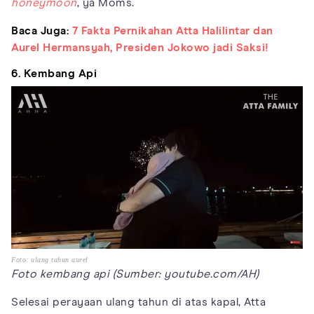
honeymoon
, ya Moms.
Baca Juga:
7 Fakta Pernikahan Atta Halilintar dan
Aurel Hermansyah, Presiden Jokowo jadi Saksi!
6. Kembang Api
Foto: ulang tahun aurel
Foto kembang api (Sumber: youtube.com/AH)
Selesai perayaan ulang tahun di atas kapal, Atta