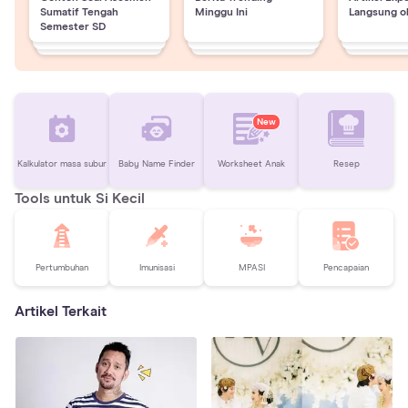
Sumatif Tengah
Minggu Ini
Langsung o
Semester SD
New
Kalkulator masa subur
Baby Name Finder
Worksheet Anak
Resep
Tools untuk Si Kecil
Pertumbuhan
Imunisasi
MPASI
Pencapaian
Artikel Terkait