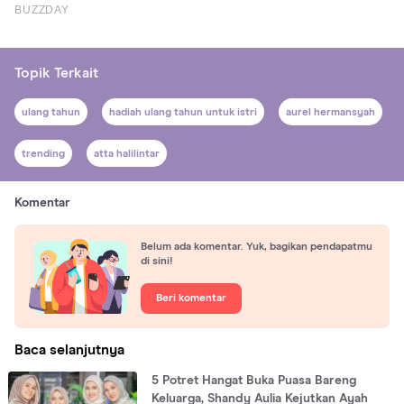
Topik Terkait
ulang tahun
hadiah ulang tahun untuk istri
aurel hermansyah
trending
atta halilintar
Komentar
Belum ada komentar. Yuk, bagikan pendapatmu
di sini!
Beri komentar
Baca selanjutnya
5 Potret Hangat Buka Puasa Bareng
Keluarga, Shandy Aulia Kejutkan Ayah