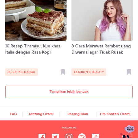
10 Resep Tiramisu, Kue khas
8 Cara Merawat Rambut yang
Italia dengan Rasa Kopi
Diwarnai agar Tidak Rusak
RESEP KELUARGA
FASHION & BEAUTY
Tampilkan lebih banyak
FAQ
Tentang Orami
Pasang iklan
Tim Konten Orami
FOLLOW US