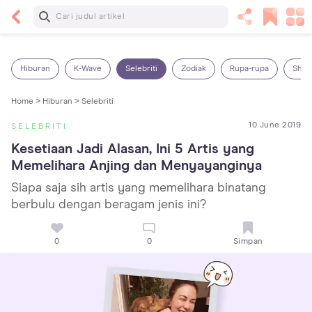
Baca Selanjutnya
Panas Dalam pada Anak: Gejala, Penyebab dan
Cara Mengatasinya!
Hiburan
K-Wave
Selebriti
Zodiak
Rupa-rupa
Shop
Home >
Hiburan >
Selebriti
10 June 2019
SELEBRITI
Kesetiaan Jadi Alasan, Ini 5 Artis yang 
Memelihara Anjing dan Menyayanginya
Siapa saja sih artis yang memelihara binatang
berbulu dengan beragam jenis ini?
0
0
Simpan