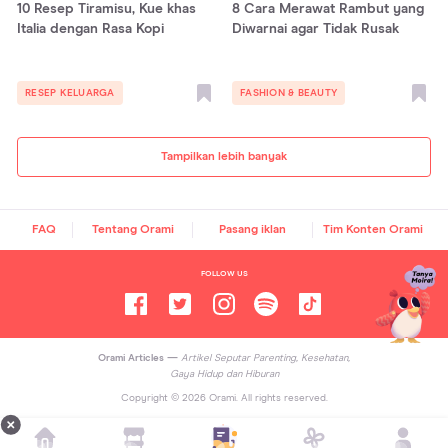
10 Resep Tiramisu, Kue khas
8 Cara Merawat Rambut yang
Italia dengan Rasa Kopi
Diwarnai agar Tidak Rusak
RESEP KELUARGA
FASHION & BEAUTY
Tampilkan lebih banyak
FAQ
Tentang Orami
Pasang iklan
Tim Konten Orami
FOLLOW US
Orami Articles —
Artikel Seputar Parenting, Kesehatan,
Gaya Hidup dan Hiburan
Copyright ©
2026
Orami. All rights reserved.