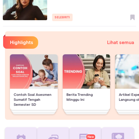
SELEBRITI
Highlights
Lihat semua
Contoh Soal Asesmen
Berita Trending
Artikel Exp
Sumatif Tengah
Minggu Ini
Langsung o
Semester SD
New