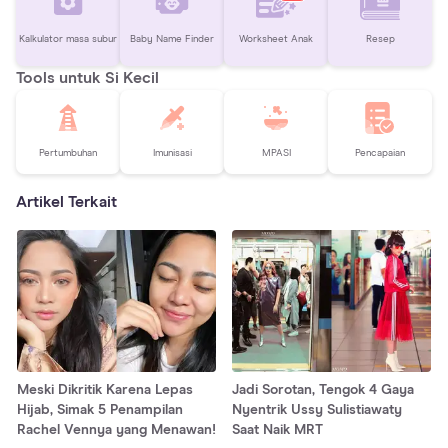
Kalkulator masa subur
Baby Name Finder
Worksheet Anak
Resep
Tools untuk Si Kecil
Pertumbuhan
Imunisasi
MPASI
Pencapaian
Artikel Terkait
Meski Dikritik Karena Lepas
Jadi Sorotan, Tengok 4 Gaya
Hijab, Simak 5 Penampilan
Nyentrik Ussy Sulistiawaty
Rachel Vennya yang Menawan!
Saat Naik MRT