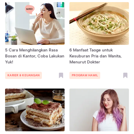
5 Cara Menghilangkan Rasa
6 Manfaat Taoge untuk
Bosan di Kantor, Coba Lakukan
Kesuburan Pria dan Wanita,
Yuk!
Menurut Dokter
KARIER & KEUANGAN
PROGRAM HAMIL