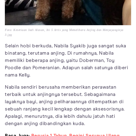
Foto: Kesetiaan Jadi Alasan, Ini 5 Artis yang Memelihara Anjing dan Menyayanginya
3.jpg
Selain hobi berkuda, Nabila Syakib juga sangat suka
binatang, terutama anjing. Di rumahnya, Nabila
memiliki beberapa anjing, yaitu Doberman, Toy
Poodle dan Pomeranian. Adapun salah satunya diberi
nama Kelly.
Nabila sendiri berusaha memberikan perawatan
terbaik untuk anjingnya tersebut. Sebagaimana
layaknya bayi, anjing peliharaannya ditempatkan di
sebuah ranjang kecil lengkap dengan aksesorisnya.
Apalagi, menurutnya, dia lebih dahulu jatuh hati
dengan anjing dibandingkan kuda.
Baca Juga:
Berusia 1 Tahun, Begini Serunya Ulang