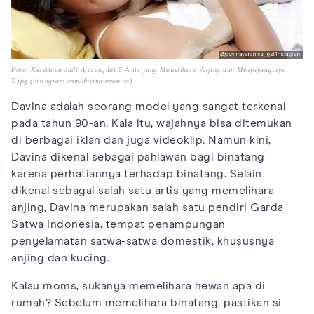
Foto: Kesetiaan Jadi Alasan, Ini 5 Artis yang Memelihara Anjing dan Menyayanginya
5.jpg (instagram.com/davinaveronica)
Davina adalah seorang model yang sangat terkenal
pada tahun 90-an. Kala itu, wajahnya bisa ditemukan
di berbagai iklan dan juga videoklip. Namun kini,
Davina dikenal sebagai pahlawan bagi binatang
karena perhatiannya terhadap binatang. Selain
dikenal sebagai salah satu artis yang memelihara
anjing, Davina merupakan salah satu pendiri Garda
Satwa Indonesia, tempat penampungan
penyelamatan satwa-satwa domestik, khususnya
anjing dan kucing.
Kalau moms, sukanya memelihara hewan apa di
rumah? Sebelum memelihara binatang, pastikan si