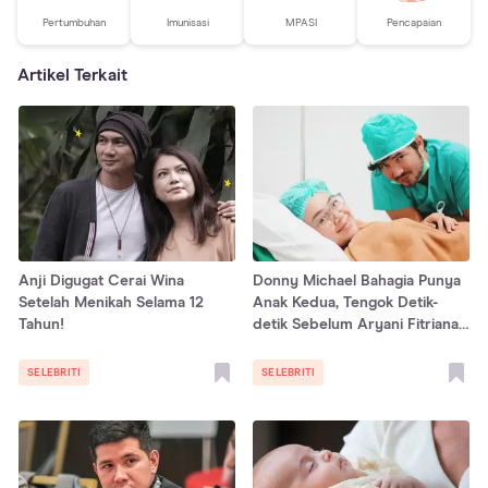
Pertumbuhan
Imunisasi
MPASI
Pencapaian
Artikel Terkait
Anji Digugat Cerai Wina
Donny Michael Bahagia Punya
Setelah Menikah Selama 12
Anak Kedua, Tengok Detik-
Tahun!
detik Sebelum Aryani Fitriana
Melahirkan!
SELEBRITI
SELEBRITI