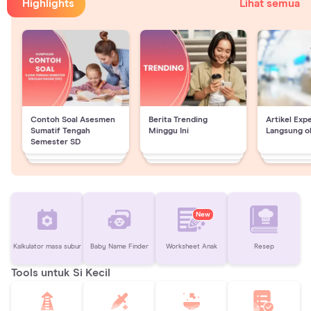
Highlights
Lihat semua
Contoh Soal Asesmen
Berita Trending
Artikel Exp
Sumatif Tengah
Minggu Ini
Langsung o
Semester SD
New
Kalkulator masa subur
Baby Name Finder
Worksheet Anak
Resep
Tools untuk Si Kecil