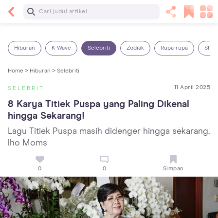
Baca Selanjutnya
Panas Dalam pada Anak: Gejala, Penyebab dan
Cara Mengatasinya!
Hiburan
K-Wave
Selebriti
Zodiak
Rupa-rupa
Shop
Home >
Hiburan >
Selebriti
11 April 2025
SELEBRITI
8 Karya Titiek Puspa yang Paling Dikenal 
hingga Sekarang!
Lagu Titiek Puspa masih didenger hingga sekarang,
lho Moms
0
0
Simpan