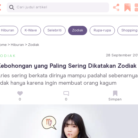
Baca Selanjutnya
13 Rekomendasi RSGM dan Klinik Gigi di Jakarta yang
Terbaik dan Terpercaya
Hiburan
K-Wave
Selebriti
Zodiak
Rupa-rupa
Shopping
ome >
Hiburan >
Zodiak
28 September 20
ZODIAK
ebohongan yang Paling Sering Dikatakan Zodiak
ries sering berkata dirinya mampu padahal sebenarnya
idak hanya karena ingin membuat orang kagum
0
0
Simpan