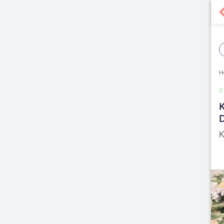
H
S
K
D
K