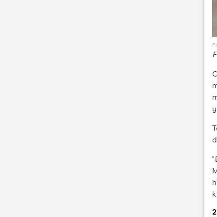
Fo
F
C
m
m
y
T
d
"
M
h
k
2