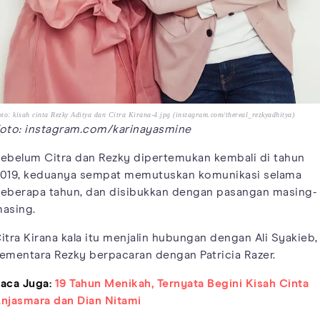
to: kisah cinta Rezky Aditya dan Citra Kirana-4.jpg (instagram.com/thereal_rezkyadhitya)
oto: instagram.com/karinayasmine
ebelum Citra dan Rezky dipertemukan kembali di tahun
019, keduanya sempat memutuskan komunikasi selama
eberapa tahun, dan disibukkan dengan pasangan masing-
asing.
itra Kirana kala itu menjalin hubungan dengan Ali Syakieb,
ementara Rezky berpacaran dengan Patricia Razer.
aca Juga:
19 Tahun Menikah, Ternyata Begini Kisah Cinta
njasmara dan Dian Nitami