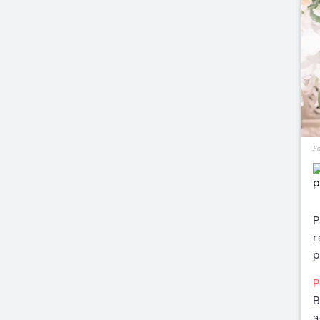
Fo
P
r
p
P
B
a