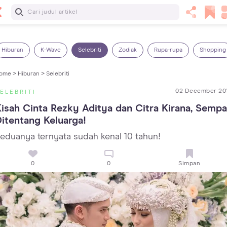
Baca Selanjutnya
5 Manfaat Bermain Masak-Masakan untuk Anak, Yuk Latih
Kreativitas Si Kecil!
Hiburan
K-Wave
Selebriti
Zodiak
Rupa-rupa
Shopping
ome >
Hiburan >
Selebriti
02 December 20
ELEBRITI
isah Cinta Rezky Aditya dan Citra Kirana, Sempat
itentang Keluarga!
eduanya ternyata sudah kenal 10 tahun!
0
0
Simpan