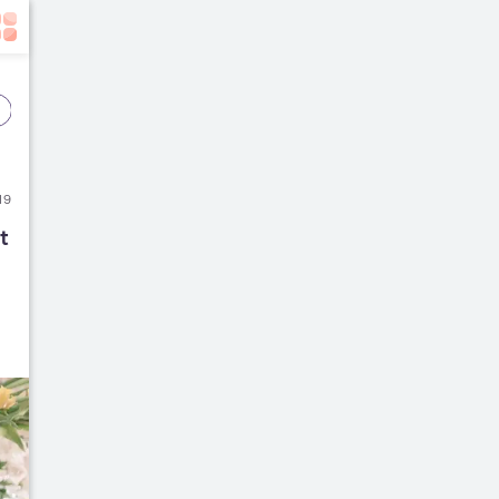
Event
Film
Buku
19
 