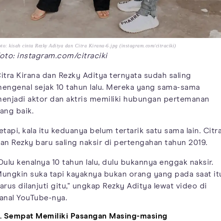
to: kisah cinta Rezky Aditya dan Citra Kirana-6.jpg (instagram.com/citraciki)
oto: instagram.com/citraciki
itra Kirana dan Rezky Aditya ternyata sudah saling
engenal sejak 10 tahun lalu. Mereka yang sama-sama
enjadi aktor dan aktris memiliki hubungan pertemanan
ang baik.
etapi, kala itu keduanya belum tertarik satu sama lain. Citr
an Rezky baru saling naksir di pertengahan tahun 2019.
Dulu kenalnya 10 tahun lalu, dulu bukannya enggak naksir.
ungkin suka tapi kayaknya bukan orang yang pada saat it
arus dilanjuti gitu," ungkap Rezky Aditya lewat video di
anal YouTube-nya.
. Sempat Memiliki Pasangan Masing-masing