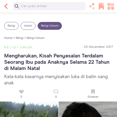
Baca Selanjutnya
5 Manfaat Bermain Masak-Masakan untuk Anak,
Yuk Latih Kreativitas Si Kecil!
Religi
Islami
Religi Umum
Home >
Religi >
Religi Umum
25 December 2017
RELIGI UMUM
Mengharukan, Kisah Penyesalan Terdalam 
Seorang Ibu pada Anaknya Selama 22 Tahun 
di Malam Natal
Kata-kata kasarnya menyisakan luka di batin sang
anak
0
0
Simpan