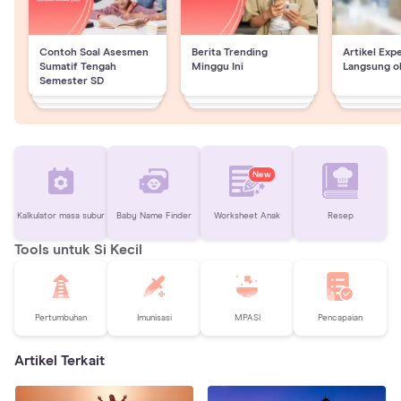
Contoh Soal Asesmen
Berita Trending
Artikel Exp
Sumatif Tengah
Minggu Ini
Langsung o
Semester SD
New
Kalkulator masa subur
Baby Name Finder
Worksheet Anak
Resep
Tools untuk Si Kecil
Pertumbuhan
Imunisasi
MPASI
Pencapaian
Artikel Terkait