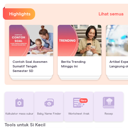
Highlights
Lihat semua
Contoh Soal Asesmen
Berita Trending
Artikel Exp
Sumatif Tengah
Minggu Ini
Langsung o
Semester SD
New
Kalkulator masa subur
Baby Name Finder
Worksheet Anak
Resep
Tools untuk Si Kecil