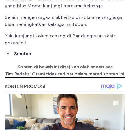
yang bisa Moms kunjungi bersama keluarga.
Selain menyenangkan, aktivitas di kolam renang juga
bisa meningkatkan kebugaran tubuh.
Yuk, kunjungi kolam renang di Bandung saat akhir
pekan ini!
Sumber
https://www.wahoowaterworld.co.id/ticket-and-package
Konten di bawah ini disajikan oleh advertiser.
https://www.instagram.com/margacintapark/
Tim Redaksi Orami tidak terlibat dalam materi konten ini.
https://pesonanirwanawaterpark.com/
https://ciwideyvalley.com/
https://bumipancasona.com/