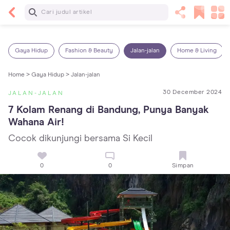
Baca Selanjutnya
13 Rekomendasi RSGM dan Klinik Gigi di Jakarta
yang Terbaik dan Terpercaya
Gaya Hidup
Fashion & Beauty
Jalan-jalan
Home & Living
Home >
Gaya Hidup >
Jalan-jalan
30 December 2024
JALAN-JALAN
7 Kolam Renang di Bandung, Punya Banyak 
Wahana Air!
Cocok dikunjungi bersama Si Kecil
0
0
Simpan