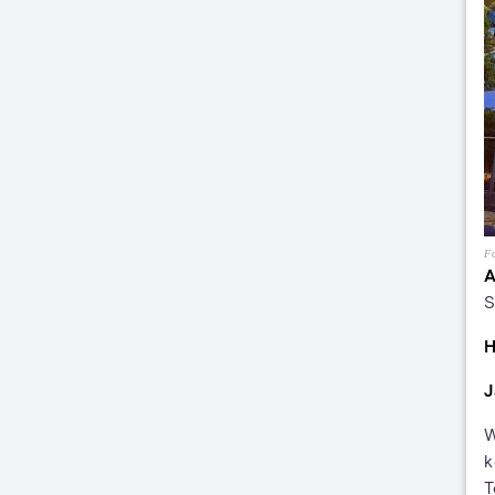
Fo
A
S
H
J
W
k
T