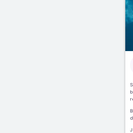
S
b
r
B
d
J