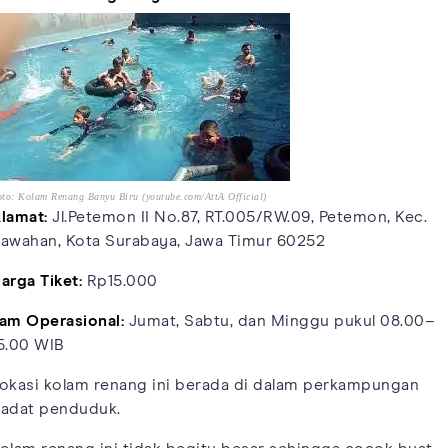
to: Kolam Renang Banyu Biru (youtube.com/AttA Official)
lamat:
Jl.Petemon II No.87, RT.005/RW.09, Petemon, Kec.
awahan, Kota Surabaya, Jawa Timur 60252
arga Tiket:
Rp15.000
am Operasional:
Jumat, Sabtu, dan Minggu pukul 08.00–
5.00 WIB
okasi kolam renang ini berada di dalam perkampungan
adat penduduk.