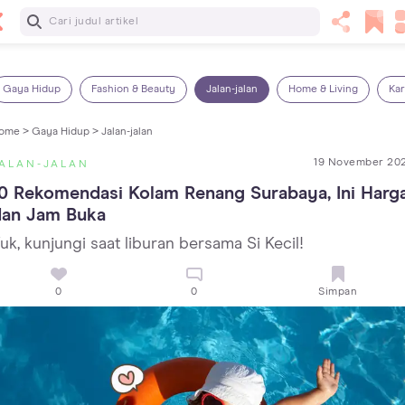
Baca Selanjutnya
5 Manfaat Bermain Masak-Masakan untuk Anak, Yuk Latih
Kreativitas Si Kecil!
Gaya Hidup
Fashion & Beauty
Jalan-jalan
Home & Living
Kar
ome >
Gaya Hidup >
Jalan-jalan
19 November 20
ALAN-JALAN
0 Rekomendasi Kolam Renang Surabaya, Ini Harga
dan Jam Buka
uk, kunjungi saat liburan bersama Si Kecil!
0
0
Simpan