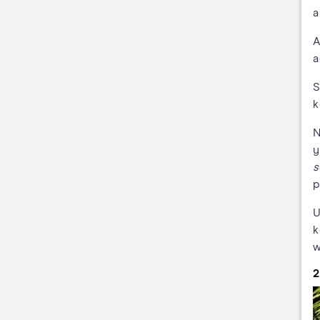
a
A
a
S
k
N
y
s
p
U
k
w
2