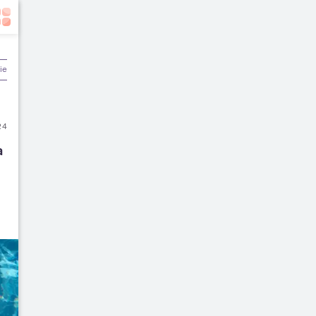
ier & Keuangan
24
 