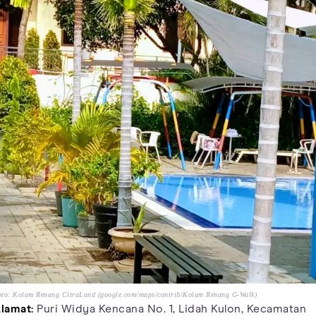
oto: Kolam Renang CitraLand (google.com/maps/contrib/Kolam Renang G-Walk)
lamat:
Puri Widya Kencana No. 1, Lidah Kulon, Kecamatan