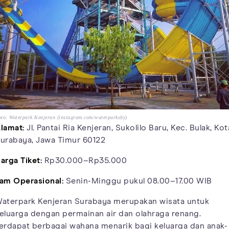
to: Waterpark Kenjeran (instagram.com/waterparksby)
lamat:
Jl. Pantai Ria Kenjeran, Sukolilo Baru, Kec. Bulak, Kot
urabaya, Jawa Timur 60122
arga Tiket:
Rp30.000–Rp35.000
am Operasional:
Senin-Minggu pukul 08.00–17.00 WIB
aterpark Kenjeran Surabaya merupakan wisata untuk
eluarga dengan permainan air dan olahraga renang.
erdapat berbagai wahana menarik bagi keluarga dan anak-