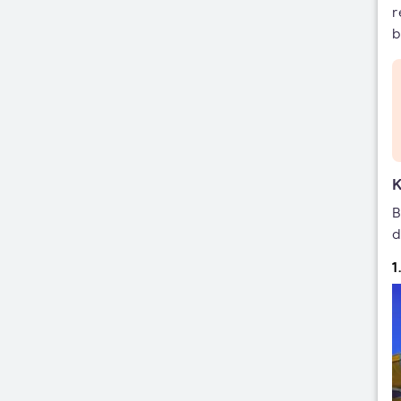
r
b
K
B
d
1