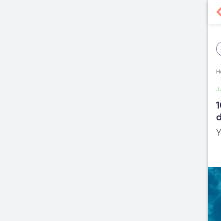
H
J
1
Y