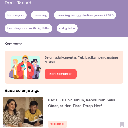
Topik Terkait
lesti kejora
trending
trending minggu kelima januari 2025
Lesti Kejora dan Rizky Billar
rizky billar
Komentar
Belum ada komentar. Yuk, bagikan pendapatmu
di sini!
Beri komentar
Baca selanjutnya
Beda Usia 32 Tahun, Kehidupan Seks
Ginanjar dan Tiara Tetap Hot!
SELEBRITI