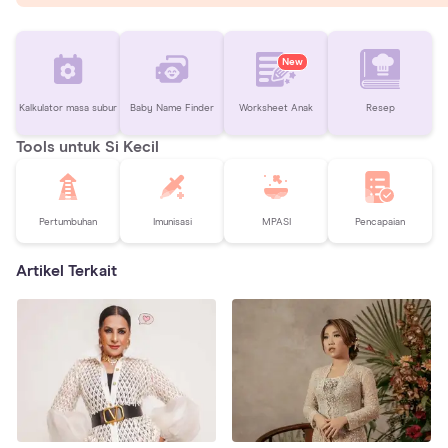
New
Kalkulator masa subur
Baby Name Finder
Worksheet Anak
Resep
Tools untuk Si Kecil
Pertumbuhan
Imunisasi
MPASI
Pencapaian
Artikel Terkait