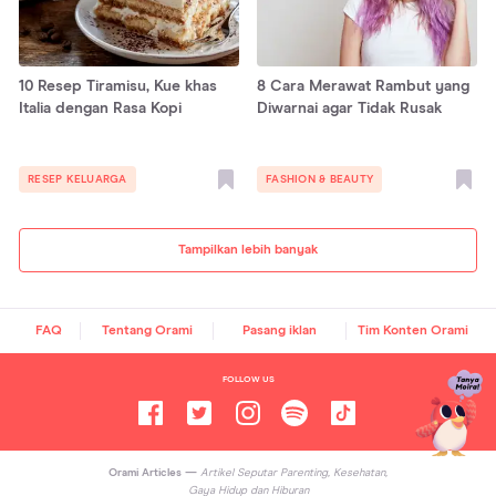
10 Resep Tiramisu, Kue khas
8 Cara Merawat Rambut yang
Italia dengan Rasa Kopi
Diwarnai agar Tidak Rusak
RESEP KELUARGA
FASHION & BEAUTY
Tampilkan lebih banyak
FAQ
Tentang Orami
Pasang iklan
Tim Konten Orami
FOLLOW US
Orami Articles —
Artikel Seputar Parenting, Kesehatan,
Gaya Hidup dan Hiburan