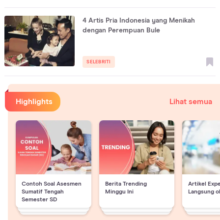
4 Artis Pria Indonesia yang Menikah
dengan Perempuan Bule
SELEBRITI
Highlights
Lihat semua
Contoh Soal Asesmen
Berita Trending
Artikel Exp
Sumatif Tengah
Minggu Ini
Langsung o
Semester SD