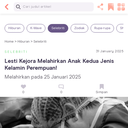
Baca Selanjutnya
14 Rekomendasi Camilan Sehat untuk Anak, Enak
dan Bergizi!
Hiburan
K-Wave
Selebriti
Zodiak
Rupa-rupa
Shop
Home >
Hiburan >
Selebriti
31 January 2025
SELEBRITI
Lesti Kejora Melahirkan Anak Kedua Jenis 
Kelamin Perempuan!
Melahirkan pada 25 Januari 2025
0
0
Simpan