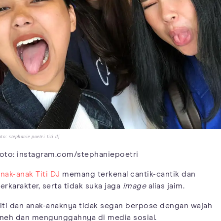
to: stephanie poetri titi dj
oto: instagram.com/stephaniepoetri
nak-anak Titi DJ
memang terkenal cantik-cantik dan
erkarakter, serta tidak suka jaga
image
alias jaim.
iti dan anak-anaknya tidak segan berpose dengan wajah
neh dan mengunggahnya di media sosial.