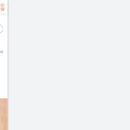
Event
Film
Buku
19