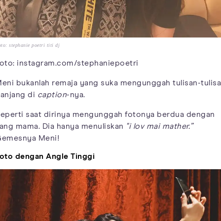
to: stephanie poetri titi dj
oto: instagram.com/stephaniepoetri
eni bukanlah remaja yang suka mengunggah tulisan-tulis
anjang di
caption
-nya.
eperti saat dirinya mengunggah fotonya berdua dengan
ang mama. Dia hanya menuliskan
"i lov mai mather.”
emesnya Meni!
oto dengan Angle Tinggi