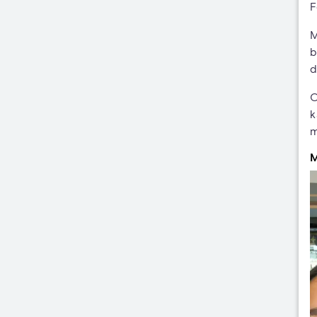
F
M
b
d
O
k
m
M