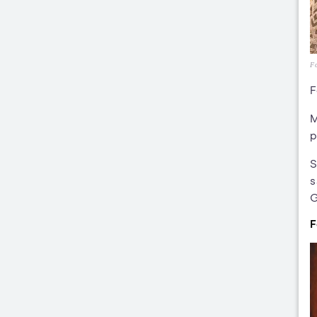
Fo
F
M
p
S
s
G
F