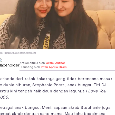
to:
instagram.com/stephaniepoetri
Artikel ditulis oleh
Orami Author
Disunting oleh
Intan Aprilia Orami
erbeda dari kakak-kakaknya yang tidak berencana masuk
e dunia hiburan, Stephanie Poetri, anak bungsu Titi DJ
ustru kini tengah naik daun dengan lagunya
I Love You
000.
ebagai anak bungsu, Meni, sapaan akrab Stephanie juga
angat akrab dengan sang mama. Mau tahu bagaimana