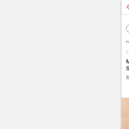
H
S
M
S
I