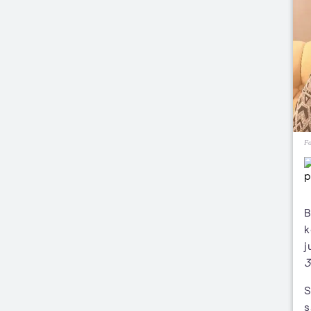
Fo
B
k
j
3
S
s