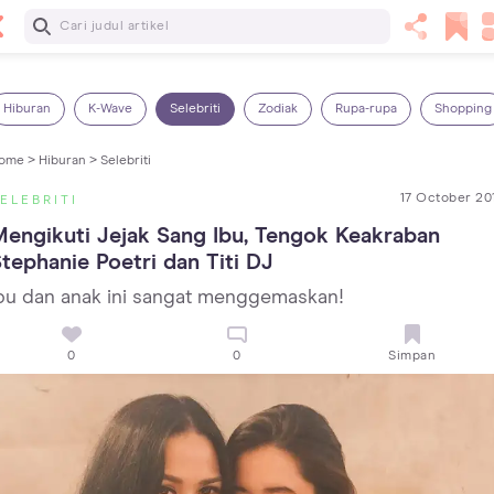
Baca Selanjutnya
7 Penyebab Sakit Tenggorokan pada Anak dan Cara
Mengatasinya
Hiburan
K-Wave
Selebriti
Zodiak
Rupa-rupa
Shopping
ome >
Hiburan >
Selebriti
17 October 20
ELEBRITI
engikuti Jejak Sang Ibu, Tengok Keakraban 
tephanie Poetri dan Titi DJ
bu dan anak ini sangat menggemaskan!
0
0
Simpan