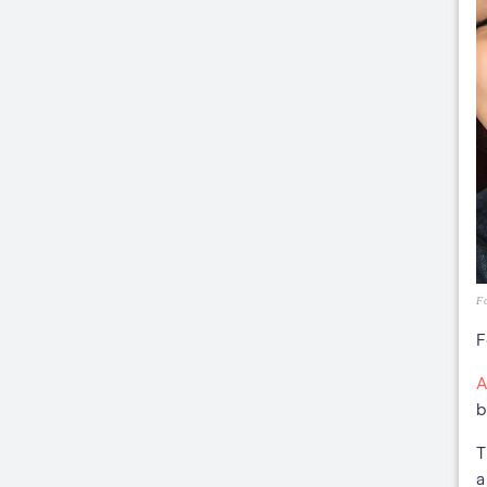
Fo
F
A
b
T
a