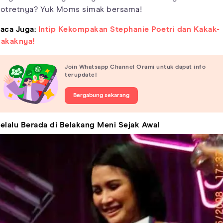
otretnya? Yuk Moms simak bersama!
aca Juga:
Intip Kekompakan Stephanie Poetri dan Kakak-
akaknya!
Join Whatsapp Channel Orami untuk dapat info
terupdate!
Bergabung sekarang
elalu Berada di Belakang Meni Sejak Awal