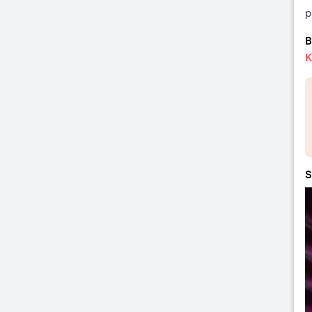
p
B
K
S