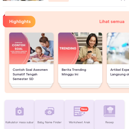
Highlights
Lihat semua
Contoh Soal Asesmen
Berita Trending
Artikel Exp
Sumatif Tengah
Minggu Ini
Langsung o
Semester SD
New
Kalkulator masa subur
Baby Name Finder
Worksheet Anak
Resep