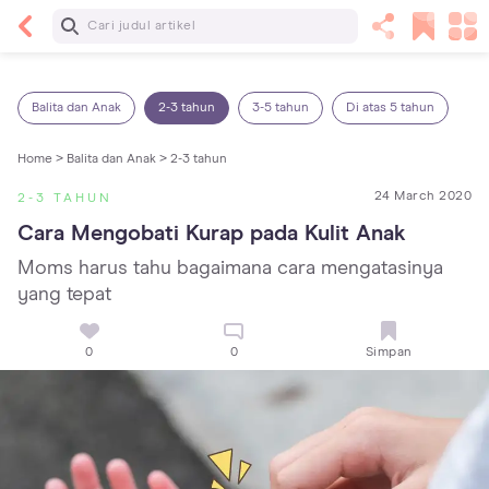
Baca Selanjutnya
13 Rekomendasi RSGM dan Klinik Gigi di Jakarta
yang Terbaik dan Terpercaya
Balita dan Anak
2-3 tahun
3-5 tahun
Di atas 5 tahun
Home >
Balita dan Anak >
2-3 tahun
24 March 2020
2-3 TAHUN
Cara Mengobati Kurap pada Kulit Anak
Moms harus tahu bagaimana cara mengatasinya
yang tepat
0
0
Simpan