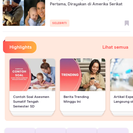
Pertama, Dirayakan di Amerika Serikat
SELEBRITI
Highlights
Lihat semua
Contoh Soal Asesmen
Berita Trending
Artikel Exp
Sumatif Tengah
Minggu Ini
Langsung o
Semester SD