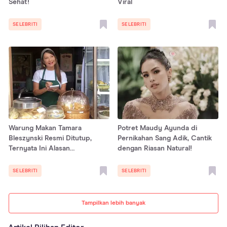
Sehat!
Viral
SELEBRITI
SELEBRITI
Warung Makan Tamara
Potret Maudy Ayunda di
Bleszynski Resmi Ditutup,
Pernikahan Sang Adik, Cantik
Ternyata Ini Alasan
dengan Riasan Natural!
Sebenarnya
SELEBRITI
SELEBRITI
Tampilkan lebih banyak