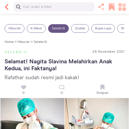
Baca Selanjutnya
Panas Dalam pada Anak: Gejala, Penyebab dan
Cara Mengatasinya!
Hiburan
K-Wave
Selebriti
Zodiak
Rupa-rupa
Shop
Home >
Hiburan >
Selebriti
26 November 2021
SELEBRITI
Selamat! Nagita Slavina Melahirkan Anak 
Kedua, ini Faktanya!
Rafathar sudah resmi jadi kakak!
0
0
Simpan