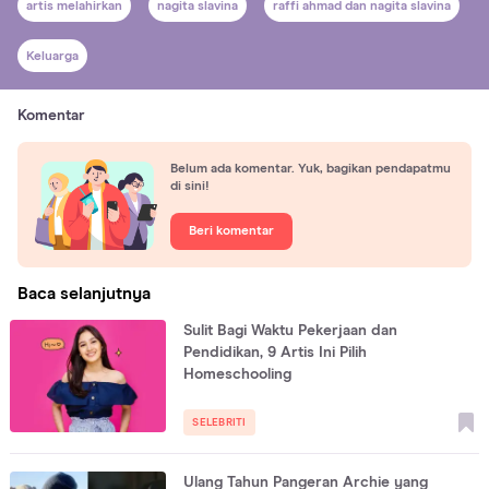
artis melahirkan
nagita slavina
raffi ahmad dan nagita slavina
Keluarga
Komentar
Belum ada komentar. Yuk, bagikan pendapatmu
di sini!
Beri komentar
Baca selanjutnya
Sulit Bagi Waktu Pekerjaan dan
Pendidikan, 9 Artis Ini Pilih
Homeschooling
SELEBRITI
Ulang Tahun Pangeran Archie yang