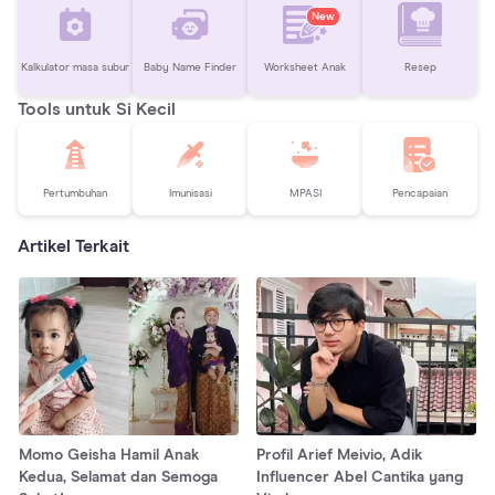
New
Kalkulator masa subur
Baby Name Finder
Worksheet Anak
Resep
Tools untuk Si Kecil
Pertumbuhan
Imunisasi
MPASI
Pencapaian
Artikel Terkait
Momo Geisha Hamil Anak
Profil Arief Meivio, Adik
Kedua, Selamat dan Semoga
Influencer Abel Cantika yang