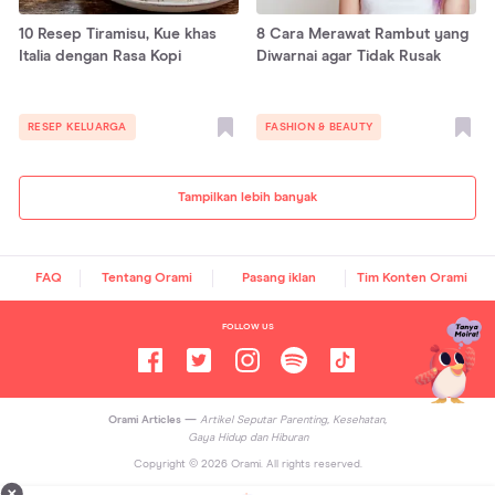
10 Resep Tiramisu, Kue khas
8 Cara Merawat Rambut yang
Italia dengan Rasa Kopi
Diwarnai agar Tidak Rusak
RESEP KELUARGA
FASHION & BEAUTY
Tampilkan lebih banyak
FAQ
Tentang Orami
Pasang iklan
Tim Konten Orami
FOLLOW US
Orami Articles —
Artikel Seputar Parenting, Kesehatan,
Gaya Hidup dan Hiburan
Copyright ©
2026
Orami. All rights reserved.