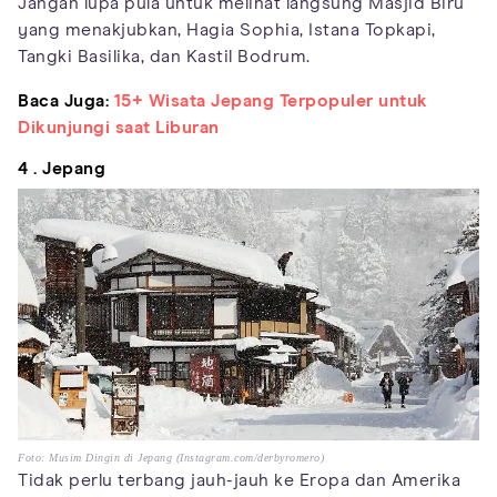
Jangan lupa pula untuk melihat langsung Masjid Biru
yang menakjubkan, Hagia Sophia, Istana Topkapi,
Tangki Basilika, dan Kastil Bodrum.
Baca Juga:
15+ Wisata Jepang Terpopuler untuk
Dikunjungi saat Liburan
4 . Jepang
Foto: Musim Dingin di Jepang (Instagram.com/derbyromero)
Tidak perlu terbang jauh-jauh ke Eropa dan Amerika