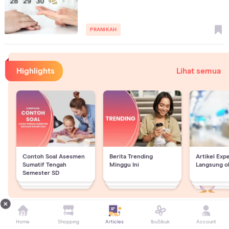
PRANIKAH
Highlights
Lihat semua
Contoh Soal Asesmen
Berita Trending
Artikel Exp
Sumatif Tengah
Minggu Ini
Langsung o
Semester SD
Home
Shopping
Articles
IbuSibuk
Account
New