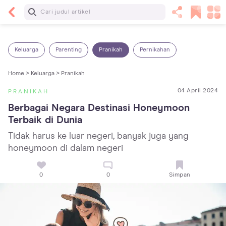
Baca Selanjutnya
5 Manfaat Bermain Masak-Masakan untuk Anak,
Yuk Latih Kreativitas Si Kecil!
Keluarga
Parenting
Pranikah
Pernikahan
Home >
Keluarga >
Pranikah
04 April 2024
PRANIKAH
Berbagai Negara Destinasi Honeymoon 
Terbaik di Dunia
Tidak harus ke luar negeri, banyak juga yang
honeymoon di dalam negeri
0
0
Simpan