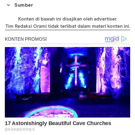
Sumber
https://www.imdb.com/title/tt7131622/
Konten di bawah ini disajikan oleh advertiser.
https://www.rottentomatoes.com/m/once_upon_a_time_in_holl
ywood
Tim Redaksi Orami tidak terlibat dalam materi konten ini.
https://www.sonypictures.com/movies/onceuponatimeinhollyw
ood