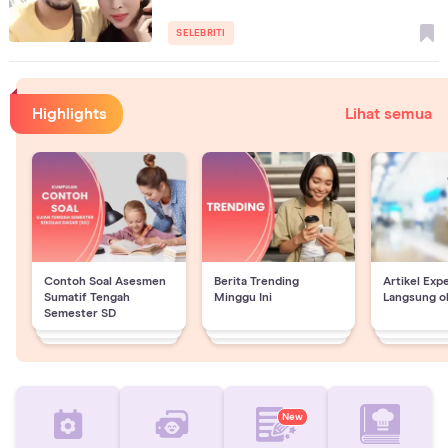
SELEBRITI
Highlights
Lihat semua
Contoh Soal Asesmen
Berita Trending
Artikel Exp
Sumatif Tengah
Minggu Ini
Langsung o
Semester SD
New