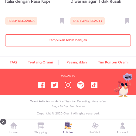
Italia dengan Rasa Kopi
Diwarnai agar Tidak Rusak
RESEP KELUARGA
FASHION & BEAUTY
Tampilkan lebih banyak
FAQ
Tentang Orami
Pasang iklan
Tim Konten Orami
FOLLOW US
Orami Articles —
Artikel Seputar Parenting, Kesehatan,
Gaya Hidup dan Hiburan
Copyright ©
2026
Orami. All rights reserved.
Home
Shopping
Articles
IbuSibuk
Account