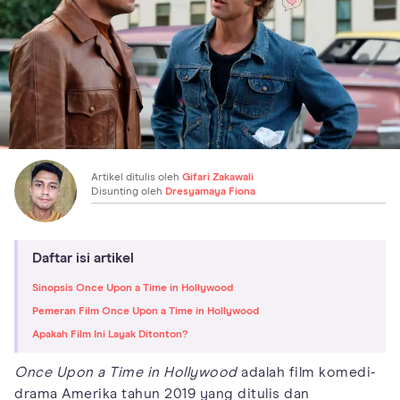
Artikel ditulis oleh
Gifari Zakawali
Disunting oleh
Dresyamaya Fiona
Daftar isi artikel
Sinopsis Once Upon a Time in Hollywood
Pemeran Film Once Upon a Time in Hollywood
Apakah Film Ini Layak Ditonton?
Once Upon a Time in Hollywood
adalah film komedi-
drama Amerika tahun 2019 yang ditulis dan