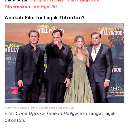
Baca Juga:
Sinopsis Drakor May I Help You,
Diperankan Lee Hye-Ri!
Apakah Film Ini Layak Ditonton?
Foto: Once Upon a Time in Hollywood (Telegraaf.nl)
Film
Once Upon a Time in Hollywood
sangat layak
ditonton.