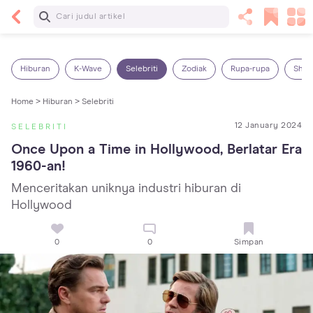
Baca Selanjutnya
Kebutuhan Cairan Anak yang Harus Dipenuhi
Sesuai Usianya
Hiburan
K-Wave
Selebriti
Zodiak
Rupa-rupa
Shop
Home >
Hiburan >
Selebriti
12 January 2024
SELEBRITI
Once Upon a Time in Hollywood, Berlatar Era 
1960-an!
Menceritakan uniknya industri hiburan di
Hollywood
0
0
Simpan