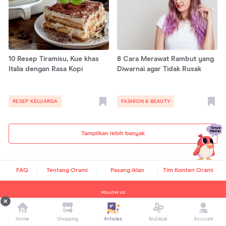
10 Resep Tiramisu, Kue khas
8 Cara Merawat Rambut yang
Italia dengan Rasa Kopi
Diwarnai agar Tidak Rusak
RESEP KELUARGA
FASHION & BEAUTY
Tampilkan lebih banyak
FAQ
Tentang Orami
Pasang iklan
Tim Konten Orami
FOLLOW US
Home
Shopping
Articles
IbuSibuk
Account