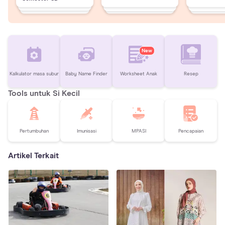
New
Kalkulator masa subur
Baby Name Finder
Worksheet Anak
Resep
Tools untuk Si Kecil
Pertumbuhan
Imunisasi
MPASI
Pencapaian
Artikel Terkait