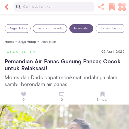
Baca Selanjutnya
14 Rekomendasi Camilan Sehat untuk Anak, Enak
dan Bergizi!
Gaya Hidup
Fashion & Beauty
Jalan-jalan
Home & Living
Home >
Gaya Hidup >
Jalan-jalan
02 April 2025
JALAN-JALAN
Pemandian Air Panas Gunung Pancar, Cocok 
untuk Relaksasi!
Moms dan Dads dapat menikmati indahnya alam
sambil berendam air panas
0
0
Simpan