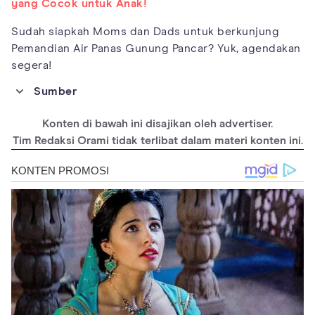
yang Cocok untuk Anak!
Sudah siapkah Moms dan Dads untuk berkunjung
Pemandian Air Panas Gunung Pancar? Yuk, agendakan
segera!
Sumber
https://www.bandoeng.co.id/pemandian-air-panas-gunung-
pancar
Konten di bawah ini disajikan oleh advertiser.
https://sentul.city/pemandian-air-panas-gunung-pancar/
Tim Redaksi Orami tidak terlibat dalam materi konten ini.
https://wisataka.com/air-panas-sentul/
https://travelspromo.com/htm-wisata/pemandian-air-panas-
gunung-pancar-bogor/