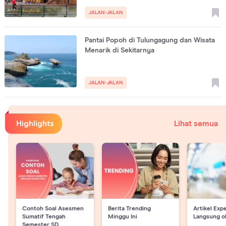
JALAN-JALAN
Pantai Popoh di Tulungagung dan Wisata
Menarik di Sekitarnya
JALAN-JALAN
Highlights
Lihat semua
Contoh Soal Asesmen
Berita Trending
Artikel Exp
Sumatif Tengah
Minggu Ini
Langsung o
Semester SD