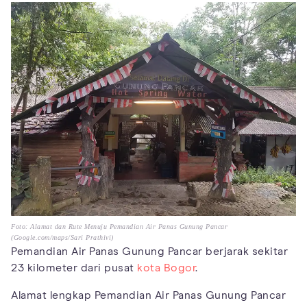
Foto: Alamat dan Rute Menuju Pemandian Air Panas Gunung Pancar
(Google.com/maps/Sari Prathivi)
Pemandian Air Panas Gunung Pancar berjarak sekitar
23 kilometer dari pusat
kota Bogor
.
Alamat lengkap Pemandian Air Panas Gunung Pancar