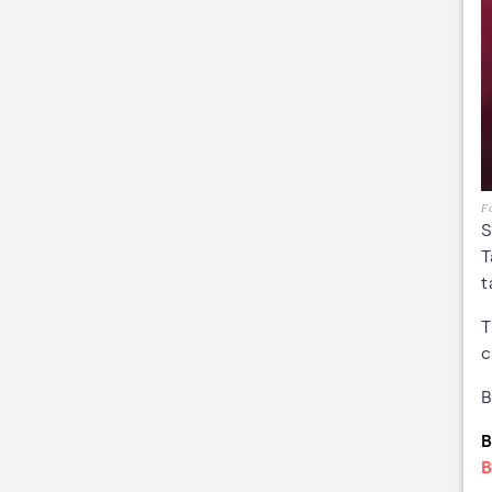
Fo
S
T
t
T
c
B
B
B