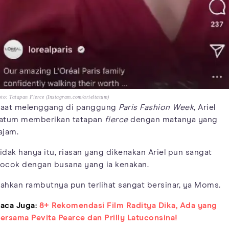
to: Tatapan Fierce (Instagram.com/arieltatum)
aat melenggang di panggung
Paris Fashion Week
, Ariel
atum memberikan tatapan
fierce
dengan matanya yang
ajam.
idak hanya itu, riasan yang dikenakan Ariel pun sangat
ocok dengan busana yang ia kenakan.
ahkan rambutnya pun terlihat sangat bersinar, ya Moms.
aca Juga:
8+ Rekomendasi Film Raditya Dika, Ada yang
ersama Pevita Pearce dan Prilly Latuconsina!