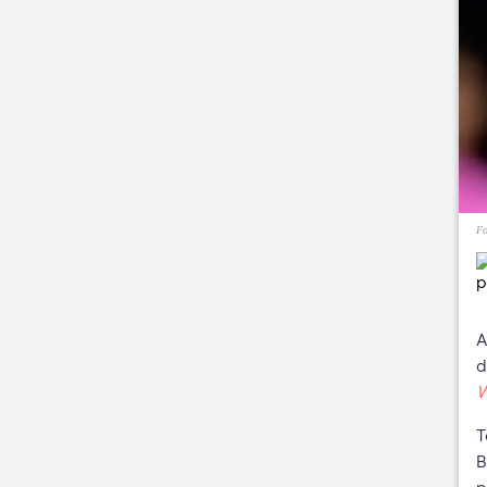
Fo
A
d
T
B