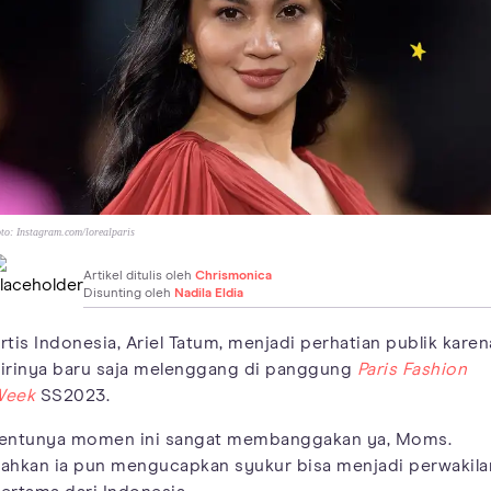
to:
Instagram.com/lorealparis
Artikel ditulis oleh
Chrismonica
Disunting oleh
Nadila Eldia
rtis Indonesia, Ariel Tatum, menjadi perhatian publik karen
irinya baru saja melenggang di panggung
Paris Fashion
Week
SS2023.
entunya momen ini sangat membanggakan ya, Moms.
ahkan ia pun mengucapkan syukur bisa menjadi perwakila