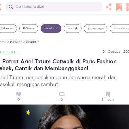
Baca Selanjutnya
5 Manfaat Bermain Masak-Masakan untuk Anak, Yuk Latih
Kreativitas Si Kecil!
Hiburan
K-Wave
Selebriti
Zodiak
Rupa-rupa
Shopping
ome >
Hiburan >
Selebriti
04 October 20
ELEBRITI
 Potret Ariel Tatum Catwalk di Paris Fashion 
Week, Cantik dan Membanggakan!
riel Tatum mengenakan gaun berwarna merah dan
esekali mengibas rambut
0
0
Simpan