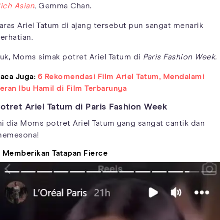
ich Asian
, Gemma Chan.
aras Ariel Tatum di ajang tersebut pun sangat menarik
erhatian.
uk, Moms simak potret Ariel Tatum di
Paris Fashion Week.
aca Juga:
6 Rekomendasi Film Ariel Tatum, Mendalami
eran Ibu Hamil di Film Terbarunya
otret Ariel Tatum di Paris Fashion Week
ni dia Moms potret Ariel Tatum yang sangat cantik dan
emesona!
. Memberikan Tatapan Fierce