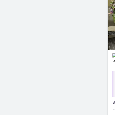
B
L
l