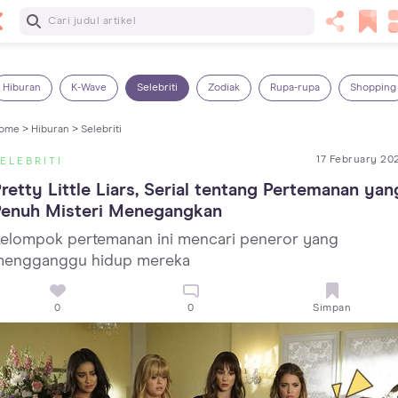
Baca Selanjutnya
Kebutuhan Cairan Anak yang Harus Dipenuhi Sesuai
Usianya
Hiburan
K-Wave
Selebriti
Zodiak
Rupa-rupa
Shopping
ome >
Hiburan >
Selebriti
17 February 20
ELEBRITI
retty Little Liars, Serial tentang Pertemanan yang
Penuh Misteri Menegangkan
elompok pertemanan ini mencari peneror yang
engganggu hidup mereka
0
0
Simpan