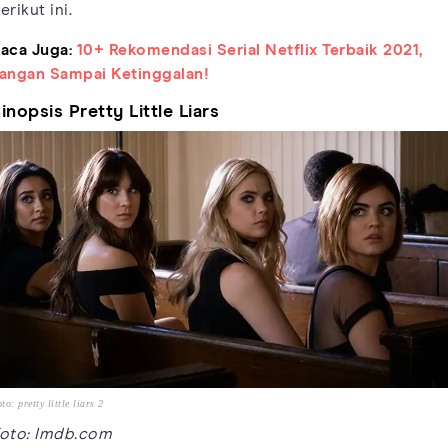
erikut ini.
aca Juga:
10+ Rekomendasi Serial Netflix Terbaik 2021,
angan Sampai Ketinggalan!
inopsis Pretty Little Liars
to: pretty little liars 2
oto: Imdb.com