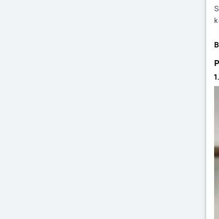
S
k
B
P
1