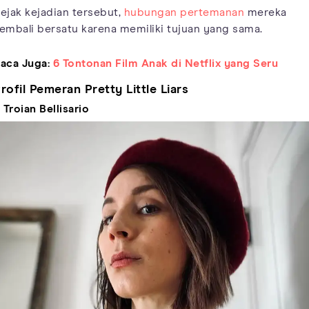
ejak kejadian tersebut,
hubungan pertemanan
mereka
embali bersatu karena memiliki tujuan yang sama.
aca Juga:
6 Tontonan Film Anak di Netflix yang Seru
rofil Pemeran Pretty Little Liars
. Troian Bellisario