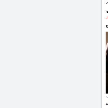
b
B
J
S
Fo
F