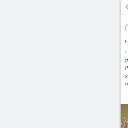
H
S
P
K
m