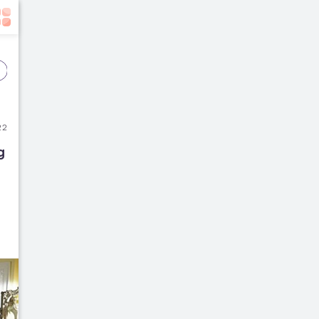
Event
Film
Buku
22
 