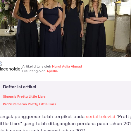
Artikel ditulis oleh
Nurul Aulia Ahmad
Disunting oleh
Aprillia
Daftar isi artikel
Sinopsis Pretty Little Liars
Profil Pemeran Pretty Little Liars
anyak penggemar telah terpikat pada
serial televisi
"Prett
ittle Liars" yang telah ditayangkan perdana pada tahun 20
alu hingga berlanjut sampai tahun 2017.