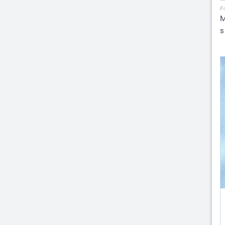
Fo
M
s