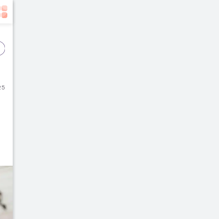
Event
Film
Buku
25