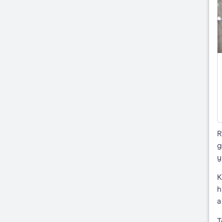
R
g
y
K
h
a
T