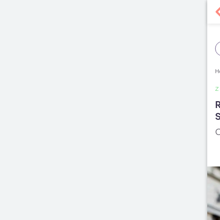
H
R
S
C