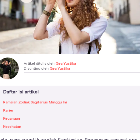
Artikel ditulis oleh
Gea Yustika
Disunting oleh
Gea Yustika
Daftar isi artikel
Ramalan Zodiak Sagitarius Minggu Ini
Karier
Keuangan
Kesehatan
alo, para pemilik zodiak Sagitarius. Penasaran seperti apa