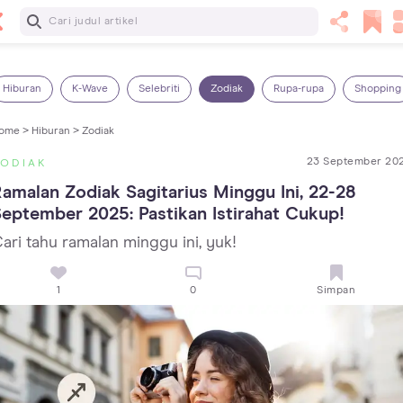
Baca Selanjutnya
5 Manfaat Bermain Masak-Masakan untuk Anak, Yuk Latih
Kreativitas Si Kecil!
Hiburan
K-Wave
Selebriti
Zodiak
Rupa-rupa
Shopping
ome >
Hiburan >
Zodiak
23 September 20
ZODIAK
amalan Zodiak Sagitarius Minggu Ini, 22-28 
eptember 2025: Pastikan Istirahat Cukup!
ari tahu ramalan minggu ini, yuk!
1
0
Simpan