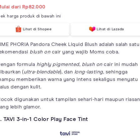
ulai dari Rp82.000
ek harga produk di bawah ini
Lihat di Shopee
Lihat di Lazada
IME PHORIA Pandora Cheek Liquid Blush adalah salah satu
ekomendasi
blush on
cair yang wajib Moms coba.
engan formula
highly pigmented
,
blush on
cair ini mudah
ibaurkan (
ultra-blendable
), dan
long-lasting
, sehingga
ampu memberikan warna yang intens sekaligus menyatu
alus dengan kulit.
ocok digunakan untuk tampilan sehari-hari maupun riasan
ang lebih glamor.
. TAVI 3-in-1 Color Play Face Tint