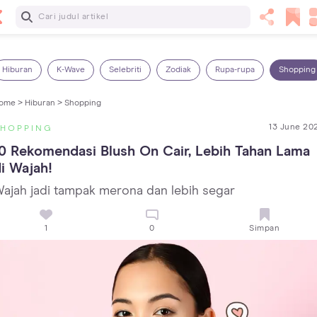
Baca Selanjutnya
5 Manfaat Bermain Masak-Masakan untuk Anak, Yuk Latih
Kreativitas Si Kecil!
Hiburan
K-Wave
Selebriti
Zodiak
Rupa-rupa
Shopping
ome >
Hiburan >
Shopping
13 June 20
SHOPPING
0 Rekomendasi Blush On Cair, Lebih Tahan Lama 
i Wajah!
ajah jadi tampak merona dan lebih segar
1
0
Simpan