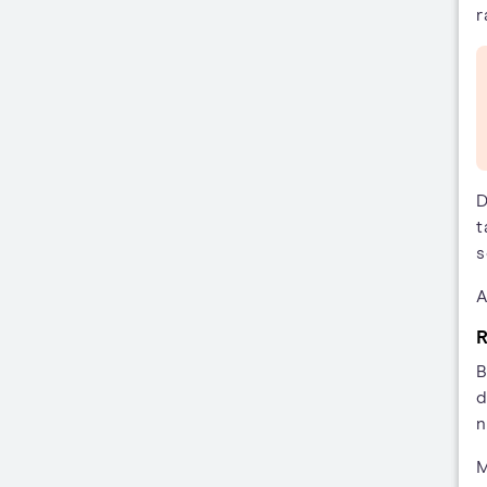
r
D
t
s
A
R
B
d
n
M