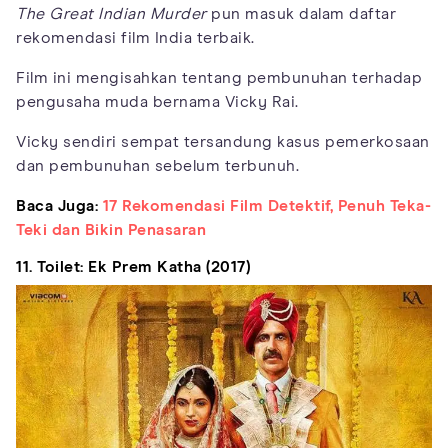
The Great Indian Murder
pun masuk dalam daftar
rekomendasi film India terbaik.
Film ini mengisahkan tentang pembunuhan terhadap
pengusaha muda bernama Vicky Rai.
Vicky sendiri sempat tersandung kasus pemerkosaan
dan pembunuhan sebelum terbunuh.
Baca Juga:
17 Rekomendasi Film Detektif, Penuh Teka-
Teki dan Bikin Penasaran
11. Toilet: Ek Prem Katha (2017)