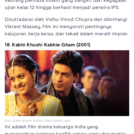
seorang pemuda miskin yang bangkit dari kegagalan
ujian kelas 12 hingga berhasil menjadi perwira IPS.
Disutradarai oleh Vidhu Vinod Chopra dan dibintangi
Vikrant Massey, film ini menyoroti pentingnya
kejujuran, kerja keras, dan tekad dalam meraih impian.
18. Kabhi Khushi Kabhie Gham (2001)
Foto: Kabhi Khushi Kabhie Gham (Netflix.com)
Ini adalah film drama keluarga India yang
mengisahkan tentang konflik antara cinta dan tradisi