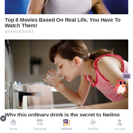
Home
Shopping
Articles
IbuSibuk
Account