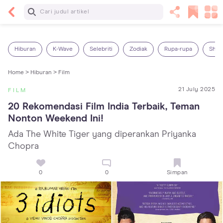
Baca Selanjutnya
25 Makanan Bayi 1 Tahun yang Dianjurkan dan
Dilarang
Hiburan
K-Wave
Selebriti
Zodiak
Rupa-rupa
Shop
Home >
Hiburan >
Film
21 July 2025
FILM
20 Rekomendasi Film India Terbaik, Teman 
Nonton Weekend Ini!
Ada The White Tiger yang diperankan Priyanka
Chopra
0
0
Simpan