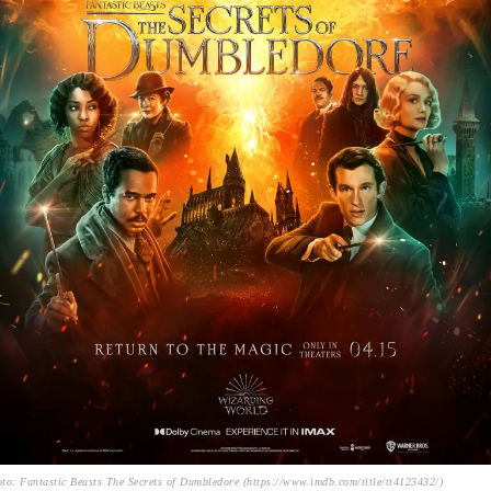
to: Fantastic Beasts The Secrets of Dumbledore (https://www.imdb.com/title/tt4123432/)