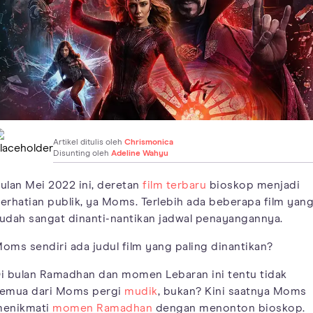
Artikel ditulis oleh
Chrismonica
Disunting oleh
Adeline Wahyu
ulan Mei 2022 ini, deretan
film terbaru
bioskop menjadi
erhatian publik, ya Moms. Terlebih ada beberapa film yan
udah sangat dinanti-nantikan jadwal penayangannya.
oms sendiri ada judul film yang paling dinantikan?
i bulan Ramadhan dan momen Lebaran ini tentu tidak
emua dari Moms pergi
mudik
, bukan? Kini saatnya Moms
enikmati
momen Ramadhan
dengan menonton bioskop.