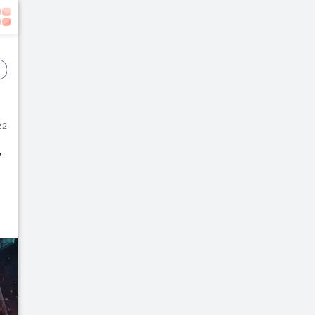
Event
Film
Buku
22
 