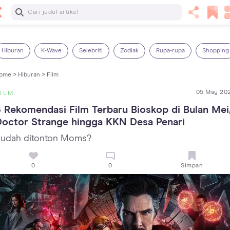
Baca Selanjutnya
5 Manfaat Bermain Masak-Masakan untuk Anak, Yuk Latih
Kreativitas Si Kecil!
Hiburan
K-Wave
Selebriti
Zodiak
Rupa-rupa
Shopping
ome >
Hiburan >
Film
05 May 20
ILM
 Rekomendasi Film Terbaru Bioskop di Bulan Mei,
octor Strange hingga KKN Desa Penari
udah ditonton Moms?
0
0
Simpan