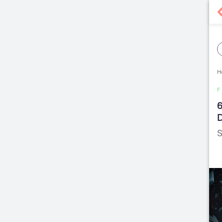
H
F
6
D
S