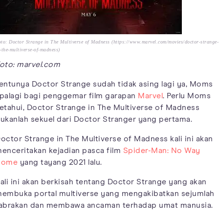
to: Doctor Strange in The Multiverse of Madness (https://www.marvel.com/movies/doctor-strange-
-the-multiverse-of-madness)
oto: marvel.com
entunya Doctor Strange sudah tidak asing lagi ya, Moms
palagi bagi penggemar film garapan
Marvel
. Perlu Moms
etahui, Doctor Strange in The Multiverse of Madness
ukanlah sekuel dari Doctor Stranger yang pertama.
octor Strange in The Multiverse of Madness kali ini akan
enceritakan kejadian pasca film
Spider-Man: No Way
Home
yang tayang 2021 lalu.
ali ini akan berkisah tentang Doctor Strange yang akan
embuka portal multiverse yang mengakibatkan sejumlah
abrakan dan membawa ancaman terhadap umat manusia.