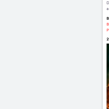
D
a
B
B
P
2