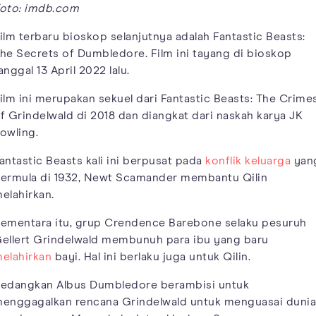
oto: imdb.com
ilm terbaru bioskop selanjutnya adalah Fantastic Beasts:
he Secrets of Dumbledore. Film ini tayang di bioskop
anggal 13 April 2022 lalu.
ilm ini merupakan sekuel dari Fantastic Beasts: The Crime
f Grindelwald di 2018 dan diangkat dari naskah karya JK
owling.
antastic Beasts kali ini berpusat pada
konflik keluarga
yan
ermula di 1932, Newt Scamander membantu Qilin
elahirkan.
ementara itu, grup Crendence Barebone selaku pesuruh
ellert Grindelwald membunuh para ibu yang baru
elahirkan
bayi. Hal ini berlaku juga untuk Qilin.
edangkan Albus Dumbledore berambisi untuk
enggagalkan rencana Grindelwald untuk menguasai dunia