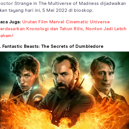
octor Strange in The Multiverse of Madness dijadwalkan
kan tayang hari ini, 5 Mei 2022 di bioskop.
aca Juga:
Urutan Film Marvel Cinematic Universe
erdasarkan Kronologi dan Tahun Rilis, Nonton Jadi Lebih
aham!
. Fantastic Beasts: The Secrets of Dumbledore