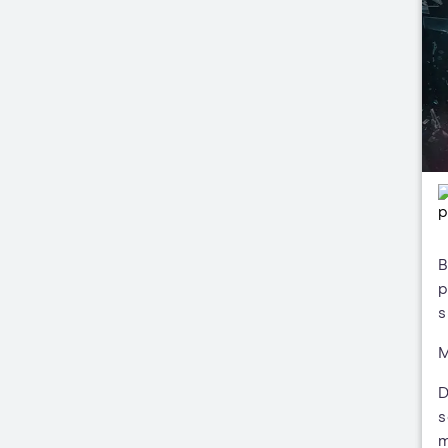
B
p
s
M
D
s
m