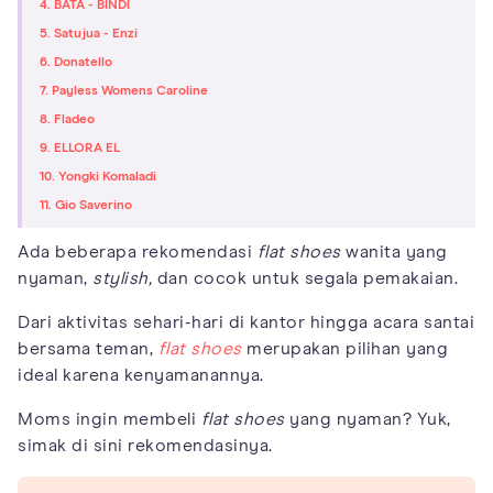
4. BATA - BINDI
5. Satujua - Enzi
6. Donatello
7. Payless Womens Caroline
8. Fladeo
9. ELLORA EL
10. Yongki Komaladi
11. Gio Saverino
Ada beberapa rekomendasi
flat shoes
wanita yang
nyaman,
stylish,
dan cocok untuk segala pemakaian.
Dari aktivitas sehari-hari di kantor hingga acara santai
bersama teman,
flat shoes
merupakan pilihan yang
ideal karena kenyamanannya.
Moms ingin membeli
flat shoes
yang nyaman? Yuk,
simak di sini rekomendasinya.