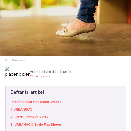
Foto:
Pexels.com
Artikel ditulis dan disunting
Chrismonica
Daftar isi artikel
Rekomendasi Flat Shoes Wanita
1. URBAN&CO
2. Patris Loren PTS 203
3. URBAN&CO Basic Flat Shoes