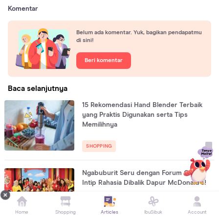
Komentar
Belum ada komentar. Yuk, bagikan pendapatmu
di sini!
Beri komentar
Baca selanjutnya
15 Rekomendasi Hand Blender Terbaik
yang Praktis Digunakan serta Tips
Memilihnya
SHOPPING
Ngabuburit Seru dengan Forum Orami,
Intip Rahasia Dibalik Dapur McDonald’s!
Home
Shopping
Articles
IbuSibuk
Account
SHOPPING