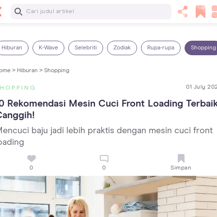
Baca Selanjutnya
14 Rekomendasi Camilan Sehat untuk Anak, Enak dan
Bergizi!
Hiburan
K-Wave
Selebriti
Zodiak
Rupa-rupa
Shopping
ome >
Hiburan >
Shopping
01 July 20
SHOPPING
0 Rekomendasi Mesin Cuci Front Loading Terbaik,
Canggih!
encuci baju jadi lebih praktis dengan mesin cuci front
oading
0
0
Simpan