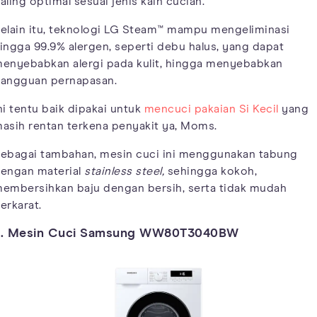
aling optimal sesuai jenis kain cucian.
elain itu, teknologi LG Steam™ mampu mengeliminasi
ingga 99.9% alergen, seperti debu halus, yang dapat
enyebabkan alergi pada kulit, hingga menyebabkan
angguan pernapasan.
ni tentu baik dipakai untuk
mencuci pakaian Si Kecil
yang
asih rentan terkena penyakit ya, Moms.
ebagai tambahan, mesin cuci ini menggunakan tabung
engan material
stainless steel,
sehingga kokoh,
embersihkan baju dengan bersih, serta tidak mudah
erkarat.
2. Mesin Cuci Samsung WW80T3040BW