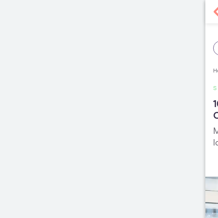
H
1
M
l