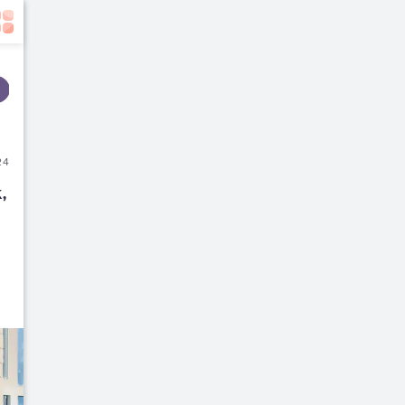
Event
Film
Buku
24
 