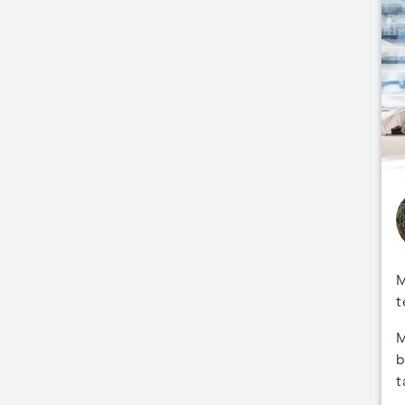
M
t
M
b
t