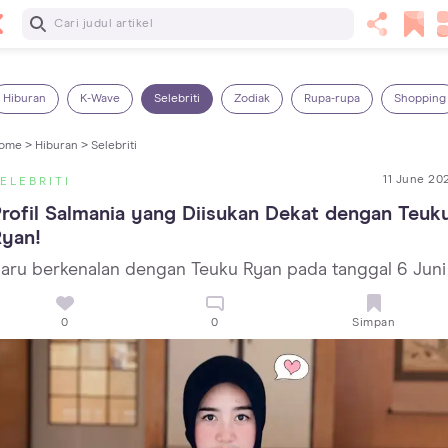
Baca Selanjutnya
13 Rekomendasi RSGM dan Klinik Gigi di Jakarta yang
Terbaik dan Terpercaya
Hiburan
K-Wave
Selebriti
Zodiak
Rupa-rupa
Shopping
ome >
Hiburan >
Selebriti
11 June 20
ELEBRITI
rofil Salmania yang Diisukan Dekat dengan Teuku
Ryan!
aru berkenalan dengan Teuku Ryan pada tanggal 6 Juni
0
0
Simpan