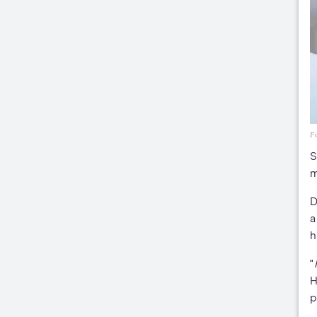
Fo
S
m
D
a
h
"
H
p