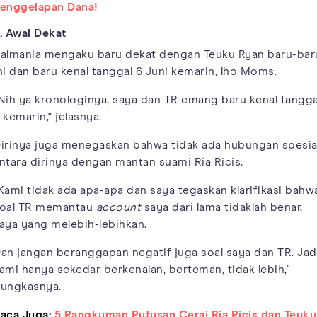
enggelapan Dana!
. Awal Dekat
almania mengaku baru dekat dengan Teuku Ryan baru-bar
ni dan baru kenal tanggal 6 Juni kemarin, lho Moms.
Nih ya kronologinya, saya dan TR emang baru kenal tangga
 kemarin," jelasnya.
irinya juga menegaskan bahwa tidak ada hubungan spesia
ntara dirinya dengan mantan suami Ria Ricis.
Kami tidak ada apa-apa dan saya tegaskan klarifikasi bahw
oal TR memantau
account
saya dari lama tidaklah benar,
aya yang melebih-lebihkan.
an jangan beranggapan negatif juga soal saya dan TR. Jad
ami hanya sekedar berkenalan, berteman, tidak lebih,"
ungkasnya.
aca Juga:
5 Rangkuman Putusan Cerai Ria Ricis dan Teuku