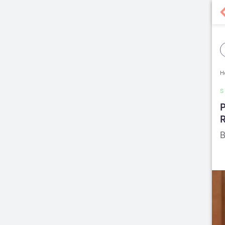
H
S
P
B