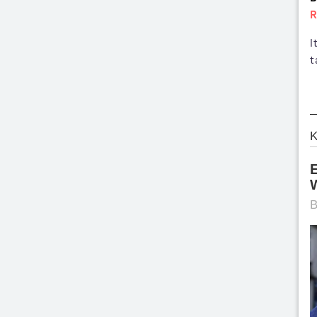
R
I
t