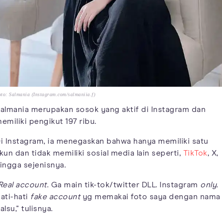
to: Salmania (Instagram.com/salmaniia.f)
almania merupakan sosok yang aktif di Instagram dan
emiliki pengikut 197 ribu.
i Instagram, ia menegaskan bahwa hanya memiliki satu
kun dan tidak memiliki sosial media lain seperti,
TikTok
, X,
ingga sejenisnya.
Real account
. Ga main tik-tok/twitter DLL. Instagram
only
.
ati-hati
fake account
yg memakai foto saya dengan nama
alsu," tulisnya.