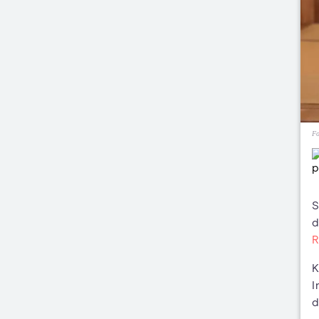
Fo
S
d
R
K
I
d