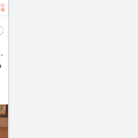
Event
Film
Buku
24
 