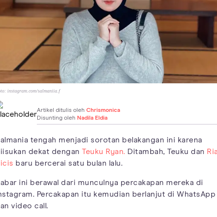
to:
instagram.com/salmaniia.f
Artikel ditulis oleh
Chrismonica
Disunting oleh
Nadila Eldia
almania tengah menjadi sorotan belakangan ini karena
iisukan dekat dengan
Teuku Ryan.
Ditambah, Teuku dan
Ri
icis
baru bercerai satu bulan lalu.
abar ini berawal dari munculnya percakapan mereka di
nstagram. Percakapan itu kemudian berlanjut di WhatsApp
an video call.