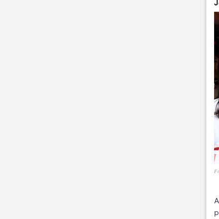
J
Fo
A
p