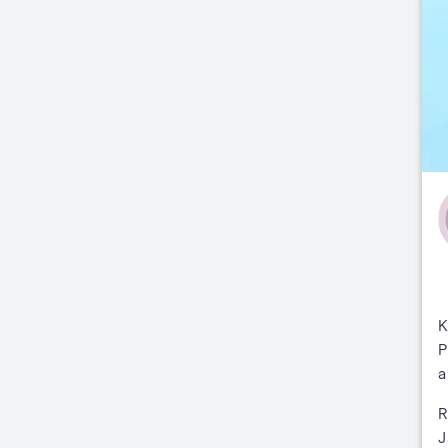
K
P
a
R
J