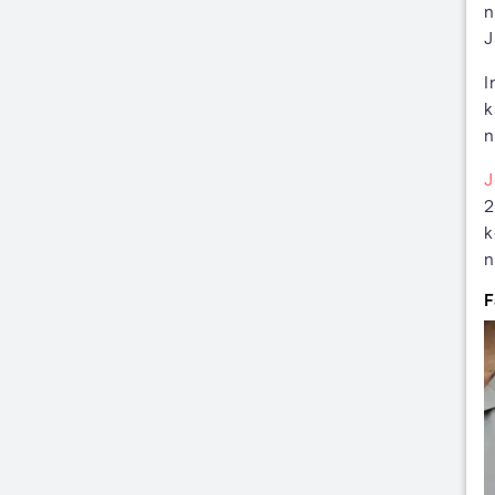
n
J
I
k
n
J
2
k
n
F