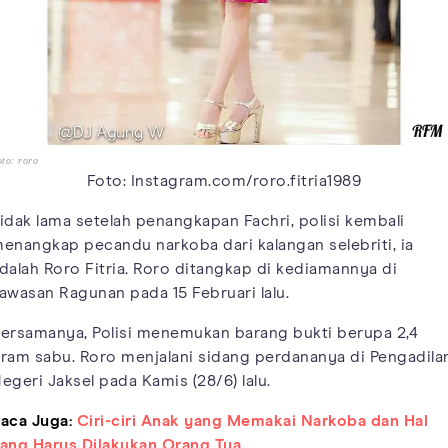
to: roro
Foto: Instagram.com/roro.fitria1989
idak lama setelah penangkapan Fachri, polisi kembali
enangkap pecandu narkoba dari kalangan selebriti, ia
dalah Roro Fitria. Roro ditangkap di kediamannya di
awasan Ragunan pada 15 Februari lalu.
ersamanya, Polisi menemukan barang bukti berupa 2,4
ram sabu. Roro menjalani sidang perdananya di Pengadila
egeri Jaksel pada Kamis (28/6) lalu.
aca Juga:
Ciri-ciri Anak yang Memakai Narkoba dan Hal
ang Harus Dilakukan Orang Tua