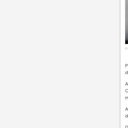
F
P
d
A
C
m
A
d
D