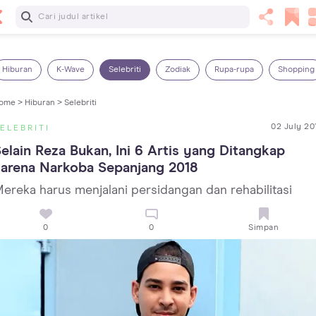
Baca Selanjutnya
7 Penyebab Sakit Tenggorokan pada Anak dan Cara
Mengatasinya
Hiburan
K-Wave
Selebriti
Zodiak
Rupa-rupa
Shopping
ome >
Hiburan >
Selebriti
02 July 20
ELEBRITI
elain Reza Bukan, Ini 6 Artis yang Ditangkap 
karena Narkoba Sepanjang 2018
ereka harus menjalani persidangan dan rehabilitasi
0
0
Simpan