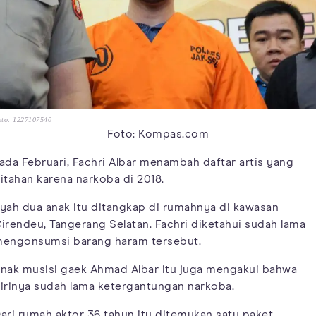
oto: 1227107540
Foto: Kompas.com
ada Februari, Fachri Albar menambah daftar artis yang
itahan karena narkoba di 2018.
yah dua anak itu ditangkap di rumahnya di kawasan
irendeu, Tangerang Selatan. Fachri diketahui sudah lama
engonsumsi barang haram tersebut.
nak musisi gaek Ahmad Albar itu juga mengakui bahwa
irinya sudah lama ketergantungan narkoba.
ari rumah aktor 36 tahun itu ditemukan satu paket