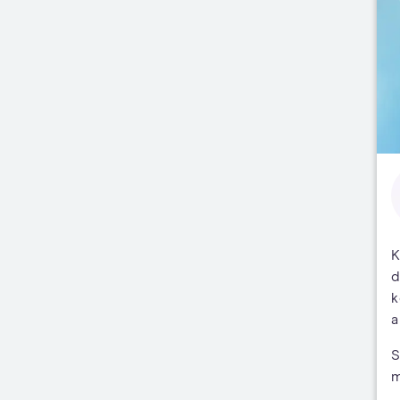
K
d
k
a
S
m