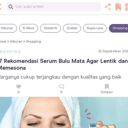
Baca Selanjutnya
Panas Dalam pada Anak: Gejala, Penyebab dan Cara
Mengatasinya!
Hiburan
K-Wave
Selebriti
Zodiak
Rupa-rupa
Shopping
ome >
Hiburan >
Shopping
10 September 20
SHOPPING
7 Rekomendasi Serum Bulu Mata Agar Lentik dan 
Memesona
arganya cukup terjangkau dengan kualitas yang baik
0
0
Simpan