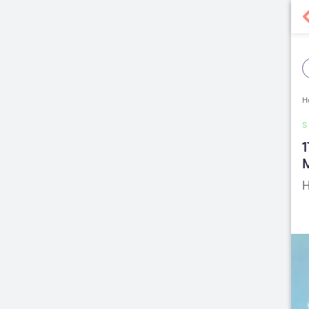
H
1
H