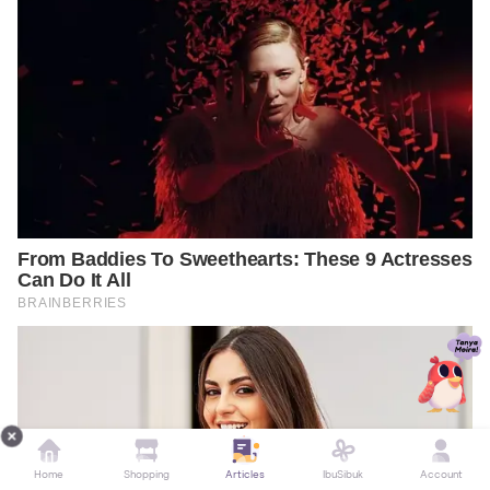
Home
Shopping
Articles
IbuSibuk
Account