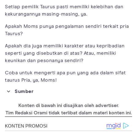
Setiap pemilik Taurus pasti memiliki kelebihan dan
kekurangannya masing-masing, ya.
Apakah Moms punya pengalaman sendiri terkait pria
Taurus?
Apakah dia juga memiliki karakter atau kepribadian
seperti yang disebutkan di atas? Atau, memiliki
keunikan dan pesonanya sendiri?
Coba untuk mengerti apa pun yang ada dalam sifat
taurus Pria, ya, Moms!
Sumber
https://www.cosmopolitan.com/sex-love/a25577775/taurus-
man-personality-traits/
Konten di bawah ini disajikan oleh advertiser.
https://astrotalk.com/zodiac-signs/taurus-man-characteristics
Tim Redaksi Orami tidak terlibat dalam materi konten ini.
https://www.astroyogi.com/zodiac-signs/taurus/man