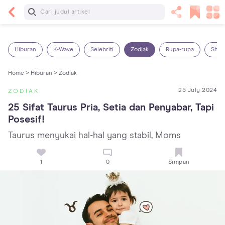
Baca Selanjutnya
Kebutuhan Cairan Anak yang Harus Dipenuhi
Sesuai Usianya
Hiburan
K-Wave
Selebriti
Zodiak
Rupa-rupa
Shop
Home >
Hiburan >
Zodiak
25 July 2024
ZODIAK
25 Sifat Taurus Pria, Setia dan Penyabar, Tapi 
Posesif!
Taurus menyukai hal-hal yang stabil, Moms
1
0
Simpan